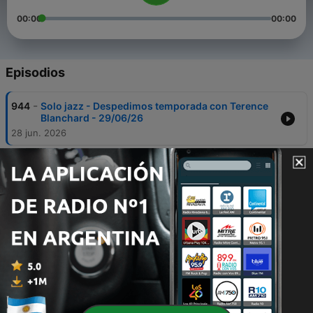
00:00
00:00
Episodios
-
944
Solo jazz - Despedimos temporada con Terence
Blanchard - 29/06/26
28 jun. 2026
-
943
Solo jazz - De regreso a la hermosa Memphis -
28/06/26
27 jun. 2026
-
942
Sólo jazz - 60 minutos en la vida de Don Byron -
26/06/26
25 jun. 2026
-
941
Solo jazz - Bill Evans en la BBC, 1965 - 24/06/26
23 jun. 2026