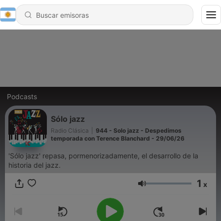
Podcasts
Sólo jazz
Radio Clásica
|
944 - Solo jazz - Despedimos
temporada con Terence Blanchard - 29/06/26
'Sólo jazz' repasa, pormenorizadamente, el desarrollo de la
historia del jazz.
1
x
Volumen