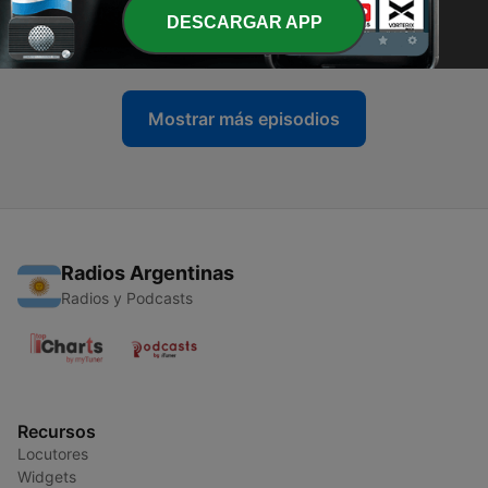
-
940
Solo jazz - Cecil Taylor, un creador en todas las
vanguardias - 22/06/26
DESCARGAR APP
21 jun. 2026
Mostrar más episodios
Radios Argentinas
Radios y Podcasts
Recursos
Locutores
Widgets