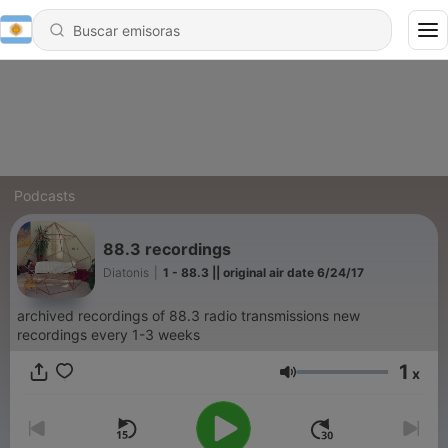
Podcasts
88.3 recordings
Diatonis
|
1 - 88.3 || original air date 6/24/17
archived recordings of 88.3 radio transmissions new
recordings every 1-3 weeks
1
x
Volumen