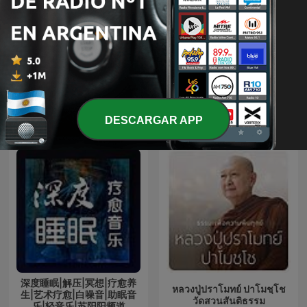
Noche de Misterio
Platicas Cristianas
Más podcasts internacionales de Religión
DESCARGAR APP
y espiritualidad
深度睡眠|解压|冥想|疗愈养
หลวงปู่ปราโมทย์ ปาโมชฺโช
生|艺术疗愈|白噪音|助眠音
วัดสวนสันติธรรม
乐|轻音乐|苏阳阳频道