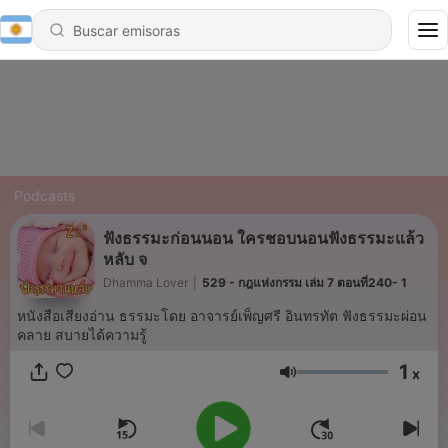
Podcasts
ฟังธรรมะก่อนนอน ใครชอบนอนฟังธรรมะแล้ว
หลับ จ
Dhamma Lover
|
529 - กฎแห่งกรรม เล่ม 7 ตอนที่240- 1
หนังสือเสียงอ่าน ธรรมะโดย อาจารย์เพ็ญศรี อินทรทัต ฟังธรรมะผ่อน
คลาย สบายได้ความรู้
1
x
Volumen