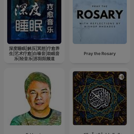
深度睡眠|解压|冥想|疗愈养
生|艺术疗愈|白噪音|助眠音
Pray the Rosary
乐|轻音乐|苏阳阳频道