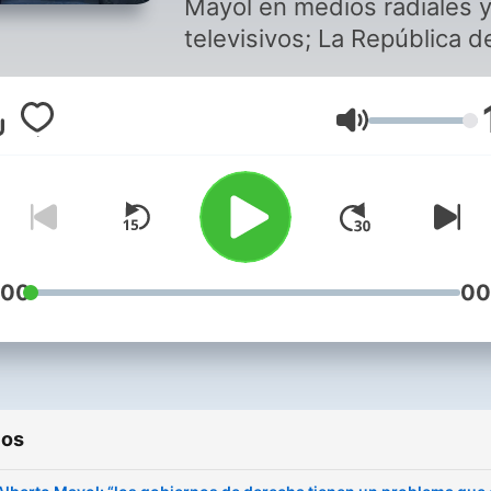
Mayol en medios radiales 
televisivos; La República d
Letras por Radio Universid
de Chile, Los Jueves de M
Volumen
en Radio Sonar, el panel de
opinión de Radio La Clave 
miércoles y todos los
etcéteras que se den.
:00
00
ios