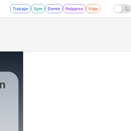
Trabajar
Gym
Dormir
Relajarse
Viaje
en