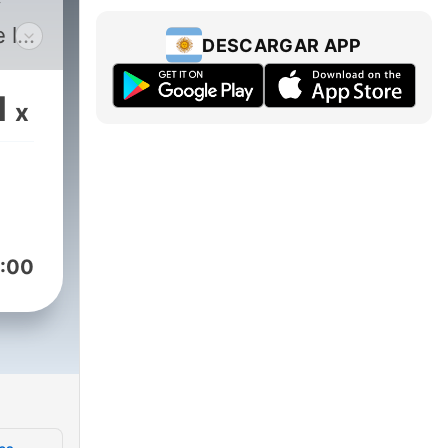
y
e las
DESCARGAR APP
ad
ayol
1
x
los
:00