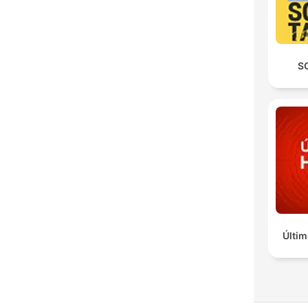
S
Últim