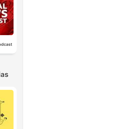
odcast
ias