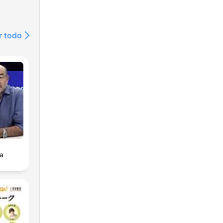
r todo
na