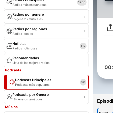
1756
Radios más escuchadas
Radios por género
15 géneros musicales
Radios por regiones
Radios locales
Noticias
117
Radios noticiosas
Recomendadas
Lista de las mejores radios
00
Podcasts
Podcasts Principales
50
Podcasts más populares
Podcasts por Género
18 géneros temáticos
Episod
Música