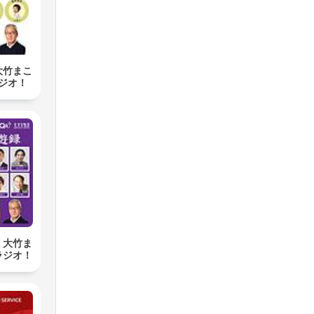
大竹まこ
ジオ！
 大竹ま
ラジオ！