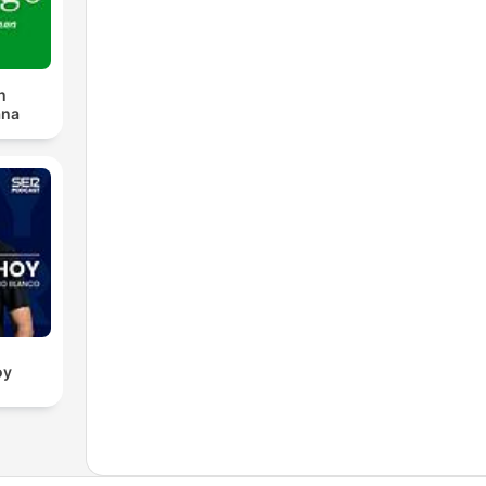
n
ana
oy