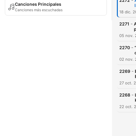
-
2272
Canciones Principales
Canciones más escuchadas
18 dic. 
-
2271
A
05 nov.
-
2270
02 nov.
-
2269
27 oct. 
-
2268
22 oct. 