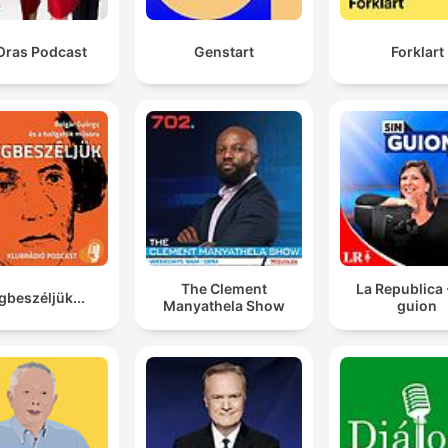
Oras Podcast
Genstart
Forklart
The Clement
La Republica 
beszéljük...
Manyathela Show
guion