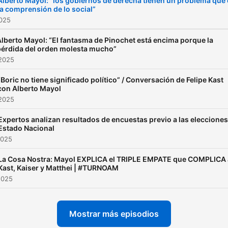
Alberto Mayol: “los gobiernos de derecha tienen un problema que 
la comprensión de lo social”
2025
lberto Mayol: “El fantasma de Pinochet está encima porque la
pérdida del orden molesta mucho”
 2025
“Boric no tiene significado político” / Conversación de Felipe Kast
con Alberto Mayol
 2025
Expertos analizan resultados de encuestas previo a las elecciones
Estado Nacional
2025
La Cosa Nostra: Mayol EXPLICA el TRIPLE EMPATE que COMPLICA 
Kast, Kaiser y Matthei | #TURNOAM
2025
Mostrar más episodios