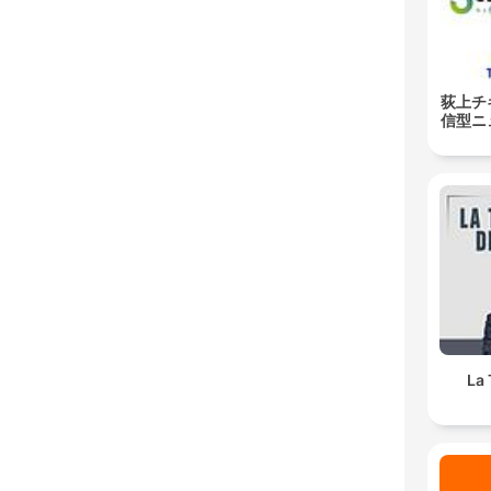
荻上チキ
信型ニ
La 