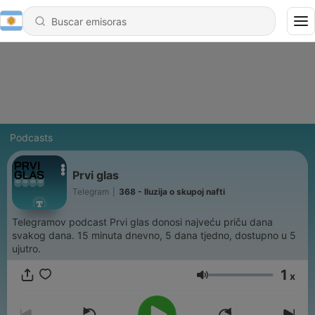
Podcasts
Prvi glas
Telegram
|
368 - Iluzija o skupoj nafti
Telegramov podcast Prvi glas donosi najveću priču dana
svakog dana. 15 minuta dnevno, 5 dana tjedno, dostupno u 5
ujutro.
1
x
Volumen