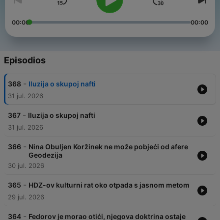
00:00
00:00
Episodios
-
368
Iluzija o skupoj nafti
31 jul. 2026
-
367
Iluzija o skupoj nafti
31 jul. 2026
-
366
Nina Obuljen Koržinek ne može pobjeći od afere
Geodezija
30 jul. 2026
-
365
HDZ-ov kulturni rat oko otpada s jasnom metom
29 jul. 2026
-
364
Fedorov je morao otići, njegova doktrina ostaje