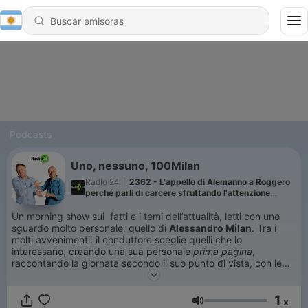
Podcasts
Uno, nessuno, 100Milan
Radio 24
|
2362 - L'appello di Alemanno a Roggero
perché parli di carcere sfruttando l'attenzione
mediatica
Un morning show sui fatti e i temi dell’attualità, letti con uno
sguardo molto personale, quello di
Alessandro Milan
. Tra i
molti avvenimenti, il conduttore sceglie quelli che lo
interessano, creando una sua personale
prima pagina
,
raccontando la giornata secondo il suo punto di vista, con le
notizie e gli avvenimenti di maggior impatto sulla nostra vita
quotidiana. Anche quest’anno Milan è accompagnato dallo
1
sguardo disincantato e ironico di
Leonardo Manera
. A dare
x
Volumen