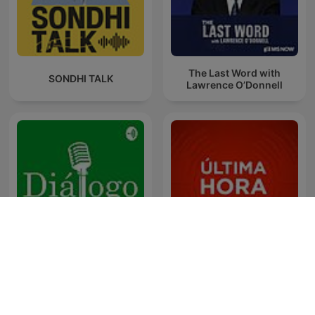
The Last Word with
SONDHI TALK
Lawrence O’Donnell
Diálogo en Panamericana
Última Hora Caracol