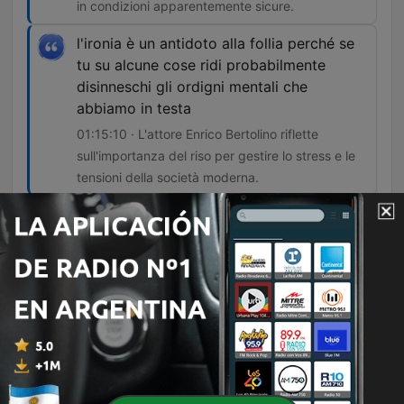
in condizioni apparentemente sicure.
l'ironia è un antidoto alla follia perché se
tu su alcune cose ridi probabilmente
disinneschi gli ordigni mentali che
abbiamo in testa
01:15:10 · L'attore Enrico Bertolino riflette
sull'importanza del riso per gestire lo stress e le
tensioni della società moderna.
Episodios
-
2362
L'appello di Alemanno a Roggero perché parli di
carcere sfruttando l'attenzione mediatica
L'episodio affronta temi di profonda attualità sociale e giustizia, partendo dall'analisi del caso Ilaria Salis e della crisi del sistema carcerario italiano. Attraverso l'intervista a Gianni Alemanno, si discute la necessità di una riforma che favorisca la riabilitazione attraverso il lavoro e la disciplina, toccando anche temi come la responsabilità penale dei minorenni e la gestione della salute mentale. La puntata prosegue con riflessioni sulla sicurezza nelle strutture pubbliche, ispirate dalla tragedia del piccolo Gabriele, e si conclude con un momento di convivialità tra i conduttori. L'ascolto si chiude con una panoramica sulle nuove produzioni podcast del gruppo 24 Ore, offrendo consigli d'ascolto che spaziano dal true crime alla psicologia.
24 jul. 2026
-
2361
La Francia, prima in Europa, vieta per legge i
social network ai minori di 15 anni