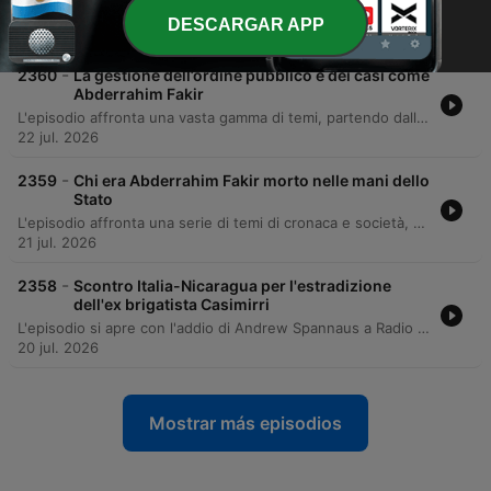
L'episodio esplora la complessa competizione tecnologica globale tra Cina e Stati Uniti, con un focus particolare sulle strategie dell'intelligenza artificiale e le nuove regolamentazioni per la protezione dei minori sui social media. Vengono analizzati anche i modelli di controllo adottati in Francia, Australia e Cina. Il dibattito si estende alla cronaca internazionale e nazionale, toccando il reportage dalla guerra in Ucraina, le dinamiche del traffico di droga gestito dalla 'ndrangheta e le critiche al clima politico italiano. L'episodio si conclude con riflessioni sociali sul doppio standard di genere e aggiornamenti sugli impegni personali dei conduttori.
DESCARGAR APP
23 jul. 2026
-
2360
La gestione dell’ordine pubblico e dei casi come
Abderrahim Fakir
L'episodio affronta una vasta gamma di temi, partendo dall'analisi della democrazia e del dibattito politico, fino all'impatto dell'intelligenza artificiale e della manipolazione digitale sull'opinione pubblica. La discussione tocca anche la gestione psicologica delle forze dell'ordine durante interventi critici e le dinamiche di sovranità popolare. La trasmissione si conclude con approfondimenti su temi di attualità, una guida al mondo del caffè con l'esperto Francesco Sanapo e la presentazione dei nuovi progetti estivi, tra cui il film thriller 'Lama Affilata' del regista Elenio Mariotti.
22 jul. 2026
-
2359
Chi era Abderrahim Fakir morto nelle mani dello
Stato
L'episodio affronta una serie di temi di cronaca e società, partendo da notizie sulla chiusura di un allevamento vicino a un borgo di lusso e dal caso della morte di Abderrahim Fakir a Bologna, con il contributo dell'avvocata Barbara Spinelli sui diritti umani e la responsabilità dello Stato. Il dibattito prosegue analizzando la gestione delle spiagge libere in Italia e la problematica dei rifiuti urbani, con interventi di Danilo Ruggero e riflessioni sulla civiltà ambientale. La discussione si sposta poi su temi più personali e filosofici attraverso l'intervista a Mauro Corona, che condivide lezioni di vita tratte dall'alpinismo e riflessioni sulla rabbia sociale. L'episodio si conclude con una nota surreale tra monologhi sulle invenzioni e parodie comiche.
21 jul. 2026
-
2358
Scontro Italia-Nicaragua per l'estradizione
dell'ex brigatista Casimirri
L'episodio si apre con l'addio di Andrew Spannaus a Radio 24 e un approfondimento sul caso Mario Roggero attraverso l'intervista all'avvocato Marcolini, analizzando le prospettive legali e il peso della gestione mediatica. La discussione si sposta poi su temi internazionali, tra cui le tensioni in Medio Oriente, le strategie elettorali di Donald Trump e la vicenda diplomatica riguardante Alessio Casimirri. Nella parte finale, il podcast esplora riflessioni etiche sulla responsabilità individuale, l'analisi culturale del film 'L'Odissea' di Christopher Nolan con il professor Nicola Gardini e curiosità linguistiche sull'evoluzione della lingua italiana. L'appuntamento si conclude con i saluti stagionali e un breve excursus sulle radici storiche dei termini linguistici.
20 jul. 2026
Mostrar más episodios