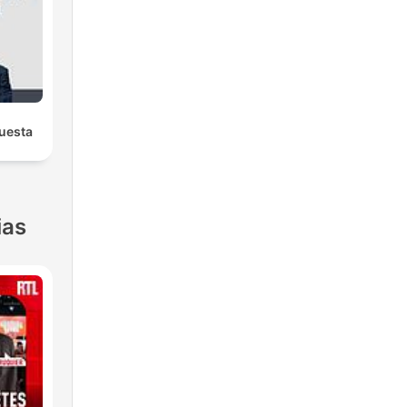
uesta
ias