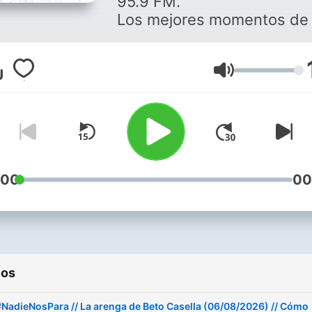
95.9 FM.
Los mejores momentos de 
programas favoritos.
Buenos Aires, Argentina.
fmrockandpop.com
Volumen
#NosGustaElRock
:00
00
ios
#NadieNosPara // La arenga de Beto Casella (06/08/2026) // Cómo