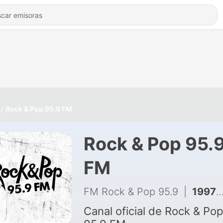
Rock & Pop 95.9 FM
Rock & Pop 95.
FM
FM Rock & Pop 95.9
|
1997 - #NadieNosPara // La arenga de Beto Casella (06/08/2026) // Cómo dejar de ser la víctima de tu propia historia
Canal oficial de Rock & Pop