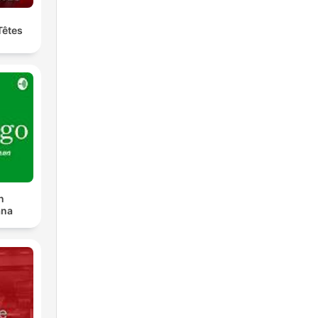
Têtes
n
ana