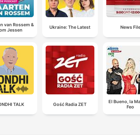
n van Rossem &
Ukraine: The Latest
News Fil
om Jessen
El Bueno, la Ma
ONDHI TALK
Gość Radia ZET
Feo