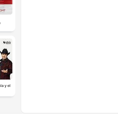
e
la y el