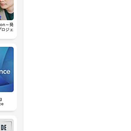
ion～発
プロジェ
g
ce