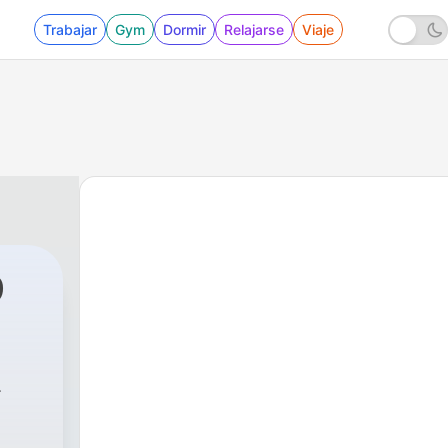
Trabajar
Gym
Dormir
Relajarse
Viaje
9