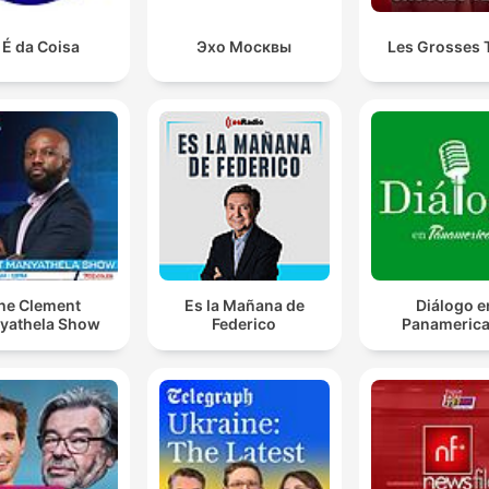
 É da Coisa
Эхо Москвы
Les Grosses 
he Clement
Es la Mañana de
Diálogo e
yathela Show
Federico
Panameric