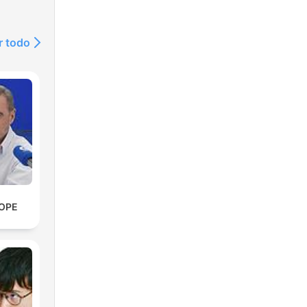
r todo
COPE