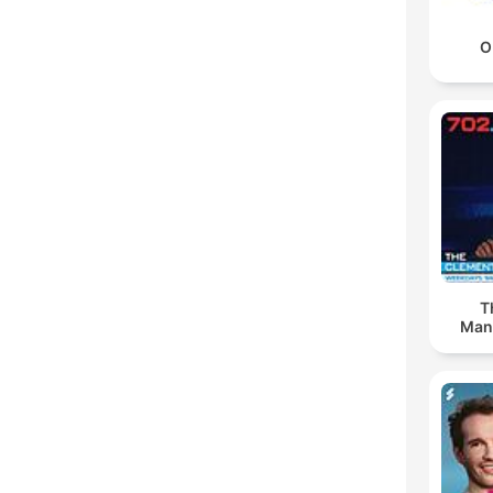
O
T
Man