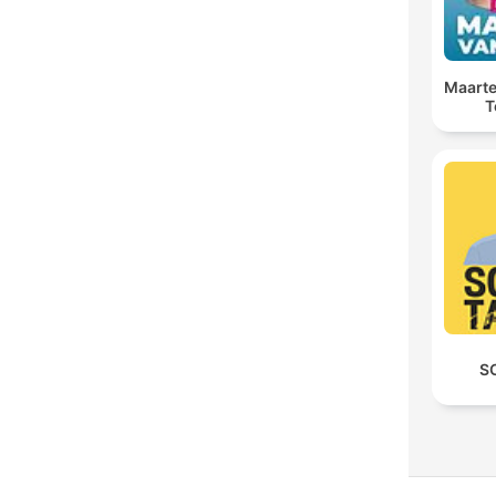
Maarte
T
S