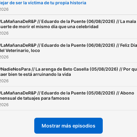
ejar de ser la víctima de tu propia historia
 2026
#LaMañanaDeR&P // Eduardo de la Puente (06/08/2026) // La mala
suerte de morir el mismo día que una celebridad
 2026
#LaMañanaDeR&P // Eduardo de la Puente (06/08/2026) // Feliz Dí
del Veterinario, loco
 2026
#NadieNosPara // La arenga de Beto Casella (05/08/2026) // Por q
caer bien te está arruinando la vida
 2026
#LaMañanaDeR&P // Eduardo de la Puente (05/08/2026) // Abono
mensual de tatuajes para famosos
 2026
Mostrar más episodios