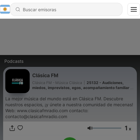
Podcasts
Clásica FM
Clásica FM - Música Clásica
|
25132 - Audiciones,
miedos, imprevistos, egos, acompañamiento familiar y
más ft. Marta Garay
La mejor música del mundo está en Clásica FM. Descubre
nuestros espacios, ¡y únete a nuestra comunidad de mecenas!
Web: www.clasicafmradio.com contacto:
contacto@clasicafmradio.com
1
x
Volumen