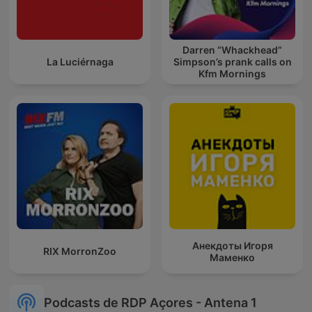
Darren “Whackhead”
La Luciérnaga
Simpson’s prank calls on
Kfm Mornings
Анекдоты Игоря
RIX MorronZoo
Маменко
Podcasts de RDP Açores - Antena 1