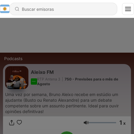
Podcasts
Aleixo FM
RTP Antena 3
|
750 - Previsões para o mês de
Agosto
Uma vez por semana, Bruno Aleixo recebe em estúdio um
ajudante (Busto ou Renato Alexandre) para um debate
competente sobre um assunto pertinente. Ideal para ouvir
opiniões definitivas!
1
x
Volumen