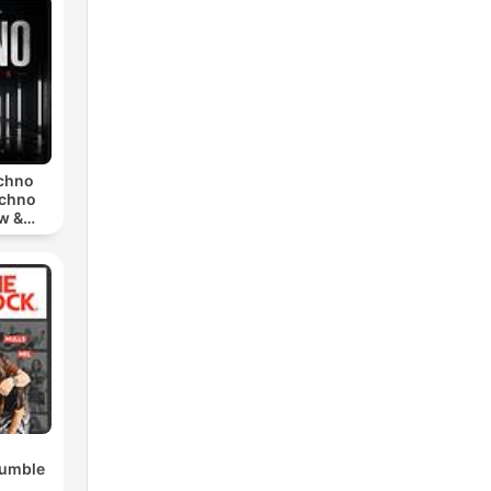
echno
echno
w &
chno
Rumble