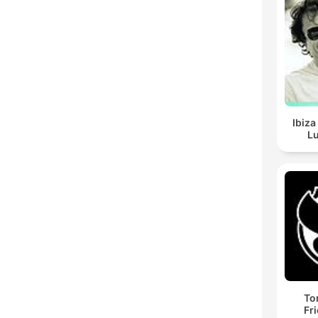
Ibiza
Lu
To
Fr