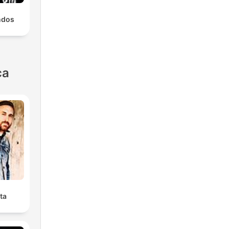
ndos
ca
ta