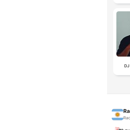
DJ
Ra
Rad