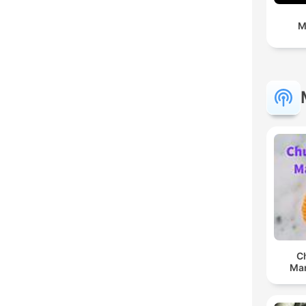
M
C
Man