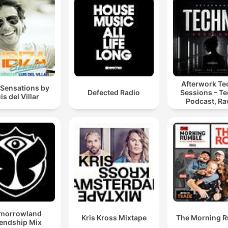
Afterwork T
 Sensations by
Defected Radio
Sessions – T
is del Villar
Podcast, Ra
Hypnotic Te
Mixes
morrowland
Kris Kross Mixtape
The Morning 
iendship Mix