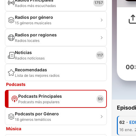
1757
Radios más escuchadas
Radios por género
15 géneros musicales
Radios por regiones
Radios locales
Noticias
117
Radios noticiosas
00
Recomendadas
Lista de las mejores radios
Podcasts
Podcasts Principales
50
Podcasts más populares
Episod
Podcasts por Género
18 géneros temáticos
-
62
ED
Música
16 ene. 