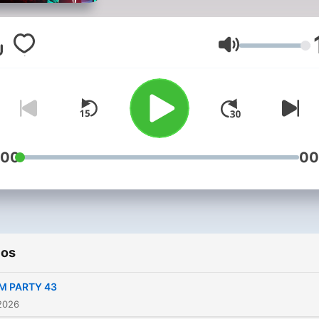
Volumen
:00
00
ios
M PARTY 43
2026