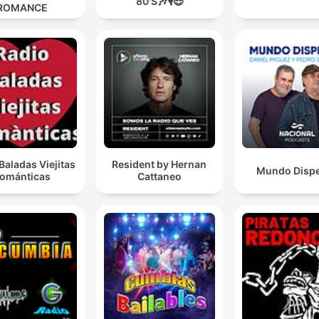
80'S🎶🎙️😎
ROMANCE
Baladas Viejitas
Resident by Hernan
Mundo Disp
ománticas
Cattaneo