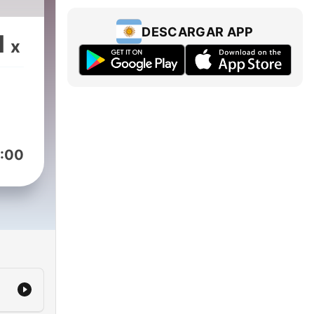
DESCARGAR APP
1
x
:00