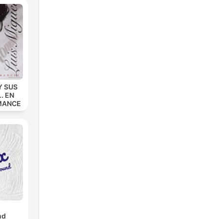
Y SUS
. EN
MANCE
nd