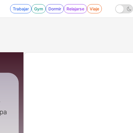
Trabajar
Gym
Dormir
Relajarse
Viaje
ра