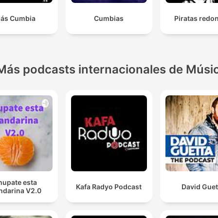
ás Cumbia
Cumbias
Piratas redo
Más podcasts internacionales de Músi
hupate esta
Kafa Radyo Podcast
David Guet
darina V2.0