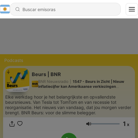
Podcasts
Beurs | BNR
BNR Nieuwsradio
|
1547 - Beurs in Zicht | Nieuw
inflatiecijfer kan Amerikaanse verkiezingen
beïnvloeden
Elke werkdag hoor je het belangrijkste en opvallendste
beursnieuws. Van Tesla tot TomTom en van recessie tot
reorganisatie. Het nieuws van vandaag, dat jou morgen verder
brengt. BNR Beurs: voor de slimme belegger.
1
x
Volumen