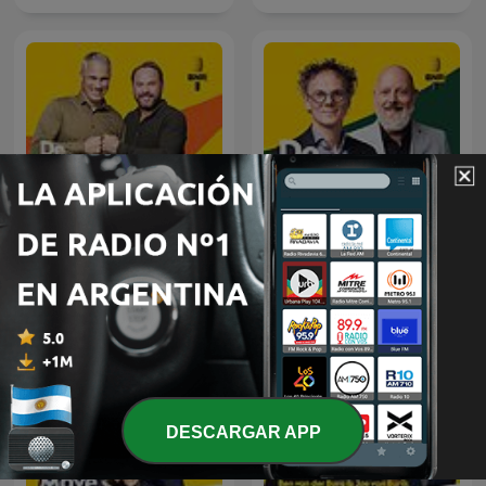
De Nationale Autoshow |
De Technoloog | BNR
BNR
DESCARGAR APP