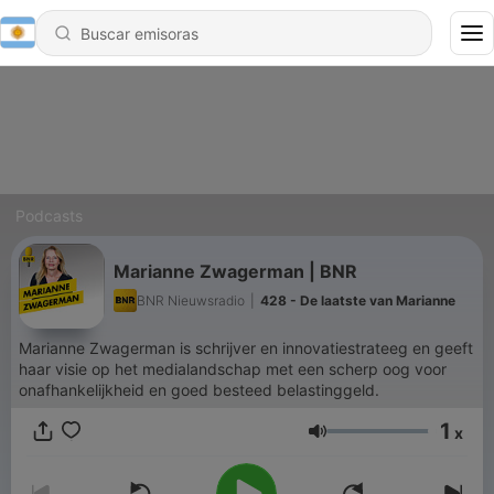
Podcasts
Marianne Zwagerman | BNR
BNR Nieuwsradio
|
428 - De laatste van Marianne
Marianne Zwagerman is schrijver en innovatiestrateeg en geeft
haar visie op het medialandschap met een scherp oog voor
onafhankelijkheid en goed besteed belastinggeld.
1
x
Volumen