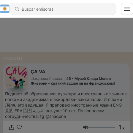
Podcasts
ÇA VA
Шакунова Лариса
|
45 - Музей Клода Моне в
Живерни - краткий аудиогид на французском!
Подкаст об образовании, культуре и иностранных языках с
нотками академизма и аккордами вакханалии. И с вами
Лёля, его ведущая. Я преподаю иностранные языки ENG
🇬🇧 FRA 🇨🇵 العربية вот уже 10 лет. По вопросам
сотрудничества: tg @shaqune
1
x
Volumen