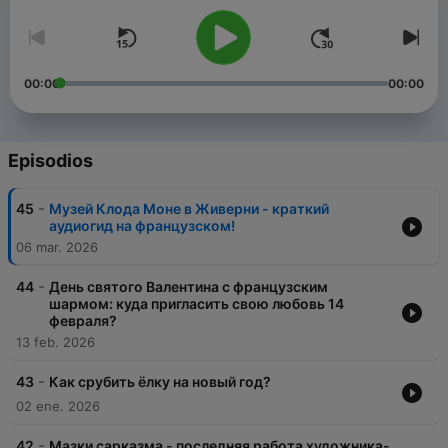
00:00
00:00
Episodios
-
45
Музей Клода Моне в Живерни - краткий
аудиогид на французском!
06 mar. 2026
-
44
День святого Валентина с французским
шармом: куда пригласить свою любовь 14
февраля?
13 feb. 2026
-
43
Как срубить ёлку на новый год?
02 ene. 2026
-
42
Мазки сарказма - последняя работа художника-