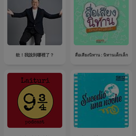
欸！我說到哪裡了？
สื่อเสียงนิทาน : นิทานเด็กเล็ก