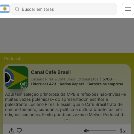
Podcasts
Canal Café Brasil
Luciano Pires & Café Brasil Editorial Ltda
|
5708 -
LíderCast 423 - Karina Kapazi - Carreira na empresa
familiar
Aqui tem seleção primorosa da MPB e reflexões não-trivias –e
muitas vezes polêmicas– do apresentador, escritor e
palestrante Luciano Pires. É assim que o Café Brasil trata de
comportamento, cidadania, política e cultura brasileiras, em
edições semanais. Eleito por duas vezes o Melhor Podcast de
Entretenimento e Variedades no Prêmio Podcast Brasil e
frequentador dos destaques do iTunes.Podcast Café Brasil:
1
valorizando a liberdade de expressão e semeando a
x
Volumen