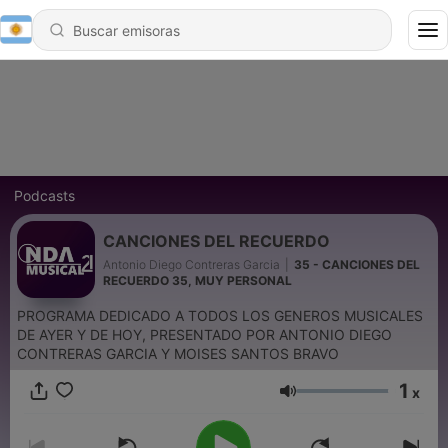
Podcasts
CANCIONES DEL RECUERDO
Antonio Diego Contreras Garcia
|
35 - CANCIONES DEL
RECUERDO 35, MUY PERSONAL
PROGRAMA DEDICADO A TODOS LOS GENEROS MUSICALES
DE AYER Y DE HOY, PRESENTADO POR ANTONIO DIEGO
CONTRERAS GARCIA Y MOISES SANTOS BRAVO
1
x
Volumen