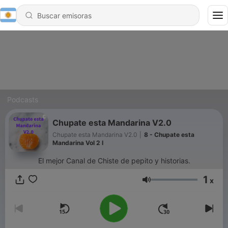
Podcasts
Chupate esta Mandarina V2.0
Chupate esta Mandarina V2.0
|
8 - Chupate esta
Mandarina Vol 2 I
El mejor Canal de Chiste de pepito y historias.
1
x
Volumen