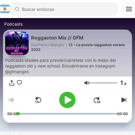
Podcasts
Reggaeton Mix // GFM
Gianfranco Mangini
|
13 - La previa reggaeton verano
2022
Podcasts ideales para previar/carretear con lo mejor del
reggaeton old y new school. Encuéntrame en Instagram
@gfmangini.
1
x
Volumen
00:00
00:00