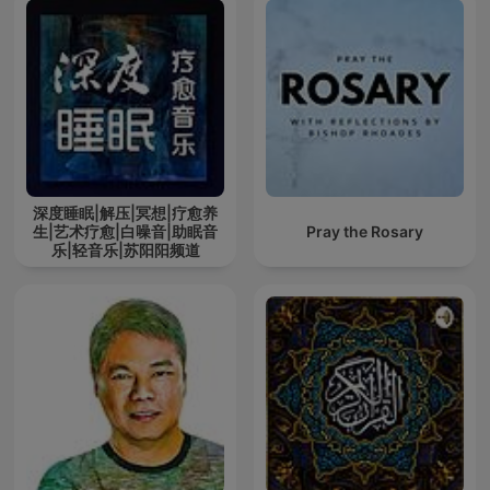
深度睡眠|解压|冥想|疗愈养
生|艺术疗愈|白噪音|助眠音
Pray the Rosary
乐|轻音乐|苏阳阳频道