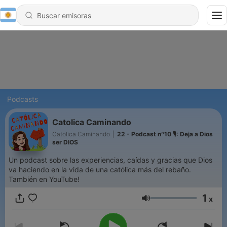
Podcasts
Catolica Caminando
Catolica Caminando
|
22 - Podcast nº10 🎙: Deja a Dios
ser DIOS
Un podcast sobre las experiencias, caídas y gracias que Dios
va haciendo en la vida de una católica más del rebaño.
También en YouTube!
1
x
Volumen