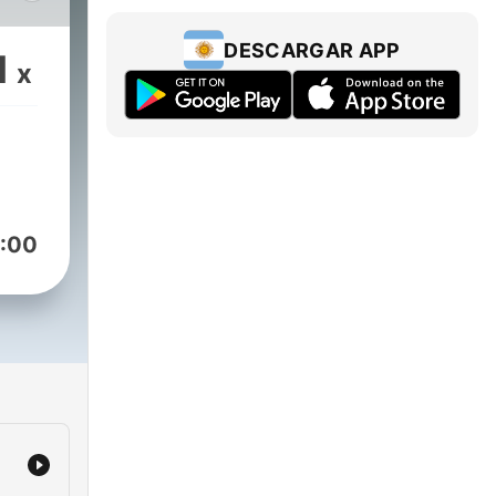
as
DESCARGAR APP
1
x
es
ato
ión
:00
es,
on
os