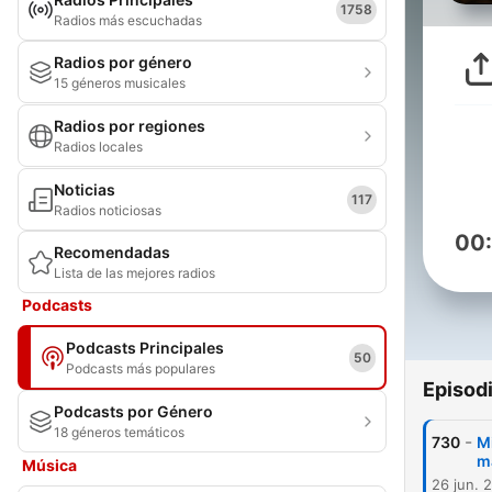
1758
Radios más escuchadas
Radios por género
15 géneros musicales
Radios por regiones
Radios locales
Noticias
117
Radios noticiosas
00
Recomendadas
Lista de las mejores radios
Podcasts
Podcasts Principales
50
Podcasts más populares
Episod
Podcasts por Género
18 géneros temáticos
-
730
Mi
m
Música
26 jun. 