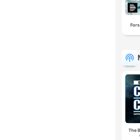
Fors
The B