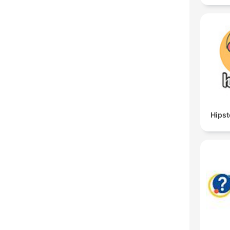
Hipst