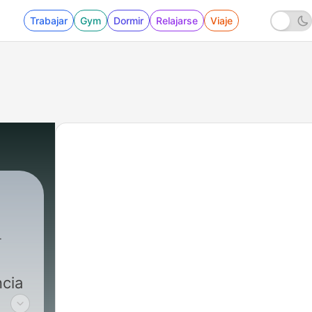
Trabajar
Gym
Dormir
Relajarse
Viaje
ncia