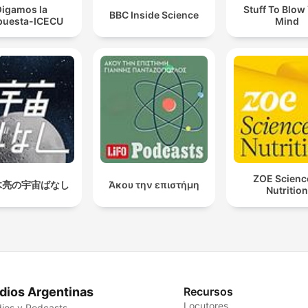
igamos la
Stuff To Blow
BBC Inside Science
puesta-ICECU
Mind
ZOE Scienc
木亮の宇宙ばなし
Άκου την επιστήμη
Nutrition
dios Argentinas
Recursos
Locutores
ios y Podcasts