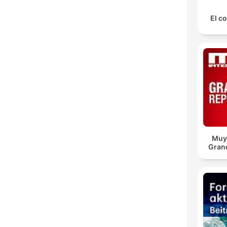
El co
Muy 
Gran