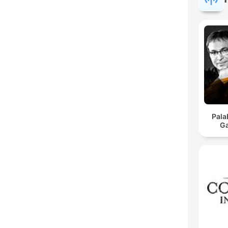
Pala
Ga