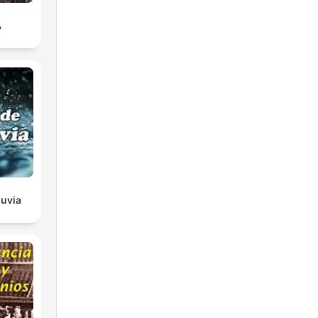
A
luvia