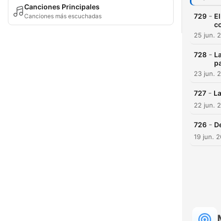
Canciones Principales
-
729
El
Canciones más escuchadas
c
25 jun. 
-
728
La
p
23 jun. 
-
727
La
22 jun. 
-
726
De
19 jun. 