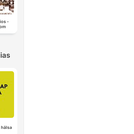
ios -
com
ias
 hälsa