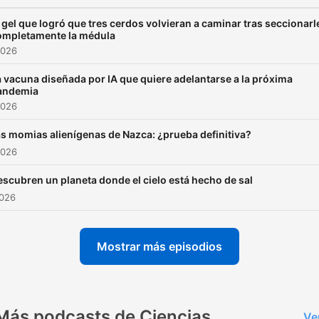
Industrial. El usuario
únicamente tiene derecho 
 gel que logró que tres cerdos volvieran a caminar tras seccionarl
ompletamente la médula
uso privado de los mismos,
2026
ánimo de lucro, y necesita
 vacuna diseñada por IA que quiere adelantarse a la próxima
autorización expresa para
andemia
modificarlos, reproducirlos
2026
explotarlos, distribuirlos o
s momias alienígenas de Nazca: ¿prueba definitiva?
ejercer cualquier derecho
2026
perteneciente a su titular.
scubren un planeta donde el cielo está hecho de sal
2026
Mostrar más episodios
Más podcasts de Ciencias
Ve