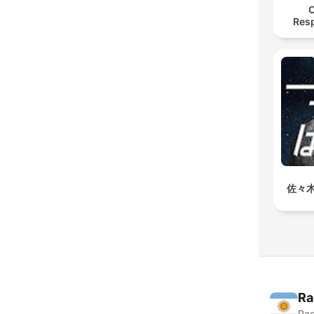
O
Res
佐々
Ra
Rad