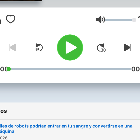
Arqueología, Inventos y
descubrimientos... Todas l
mañanas de Lunes a Viern
Volumen
un nuevo episodio en form
rápido, no más de 6 o 7
minutos. Tu Daily Podcast de
conocimiento Una producc
de Abbcast. PROPIEDAD
:00
00
INTELECTUAL Todos los
contenidos, textos, imágen
marcas y códigos fuente s
de propiedad de JPPRO
ios
Barcelona SL y están
protegidos por los derech
les de robots podrían entrar en tu sangre y convertirse en una
de Propiedad Intelectual e
áquina
2026