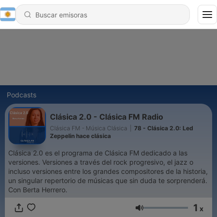
Podcasts
Clásica 2.0 - Clásica FM Radio
Clásica FM - Música Clásica
|
78 - Clásica 2.0: Led
Zeppelin hace clásica
Clásica 2.0 es el programa de Clásica FM dedicado a las
versiones. Versiones a través del rock progresivo, el jazz o
incluso versiones entre los grandes compositores de la historia,
un singular repertorio de músicas que sin duda te sorprenderá.
Con Berta Herrero.
1
x
Volumen