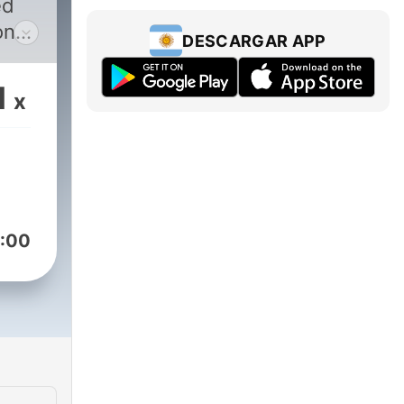
ed
on
DESCARGAR APP
1
x
ets.
:00