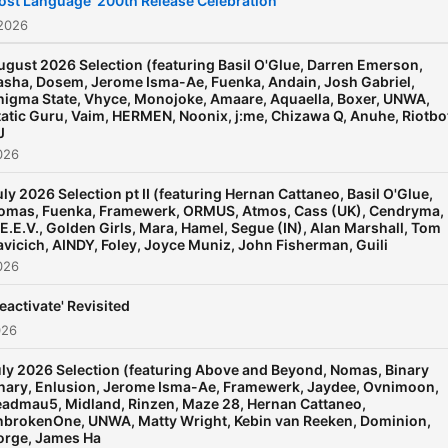
Lost Language' 200th Release Celebration
 2026
ugust 2026 Selection (featuring Basil O'Glue, Darren Emerson,
asha, Dosem, Jerome Isma-Ae, Fuenka, Andain, Josh Gabriel,
nigma State, Vhyce, Monojoke, Amaare, Aquaella, Boxer, UNWA,
tatic Guru, Vaim, HERMEN, Noonix, j:me, Chizawa Q, Anuhe, Riotbo
J
2026
uly 2026 Selection pt II (featuring Hernan Cattaneo, Basil O'Glue,
omas, Fuenka, Framewerk, ORMUS, Atmos, Cass (UK), Cendryma,
.E.E.V., Golden Girls, Mara, Hamel, Segue (IN), Alan Marshall, Tom
avicich, AINDY, Foley, Joyce Muniz, John Fisherman, Guili
2026
eactivate' Revisited
026
ly 2026 Selection (featuring Above and Beyond, Nomas, Binary
nary, Enlusion, Jerome Isma-Ae, Framewerk, Jaydee, Ovnimoon,
admau5, Midland, Rinzen, Maze 28, Hernan Cattaneo,
brokenOne, UNWA, Matty Wright, Kebin van Reeken, Dominion,
orge, James Ha