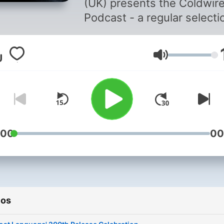
(UK) presents the Coldwir
Podcast - a regular selecti
of the latest trance and
progressive releases,
Volumen
alongside alternative,
experimental and archive s
:00
00
ios