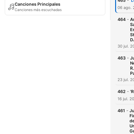
-
465
'
Canciones Principales
06 ago.
Canciones más escuchadas
-
464
A
S
E
S
D
30 jul. 
-
463
J
N
R
P
23 jul. 
-
462
'R
16 jul. 2
-
461
Ju
Fi
de
Un
G