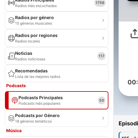
1756
Radios más escuchadas
Radios por género
15 géneros musicales
Radios por regiones
Radios locales
Noticias
117
Radios noticiosas
Recomendadas
Lista de las mejores radios
00
Podcasts
Podcasts Principales
50
Podcasts más populares
Podcasts por Género
18 géneros temáticos
Episod
Música