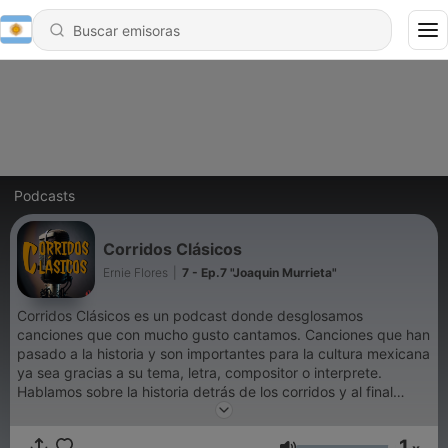
Podcasts
Corridos Clásicos
Ernie Flores
|
7 - Ep.7 "Joaquin Murrieta"
Corridos Clásicos es un podcast donde desglosamos
canciones que con mucho gusto cantamos. Canciones que han
pasado a la historia y son importantes para la cultura mexicana
ya sea gracias a su tema, letra, compositor o interprete.
Hablamos sobre la historia detrás de los corridos y al final
interpretamos una version en distintos subgéneros regionales
sobre la canción en tema.
1