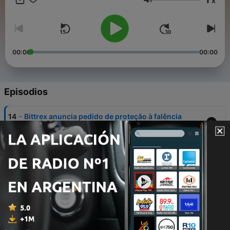
x
Volumen
00:00
00:00
Episodios
-
14
Bittrex anuncia pedido de proteção à falência
08 mayo 2023
-
13
Trust wallet descobre falha na sua carteira
22 abr. 2023
-
12
Recebi um e-mail da FTX!
06 abr. 2023
-
11
CVM classifica tokens de recebíveis e renda fixa
como valores mobiliários