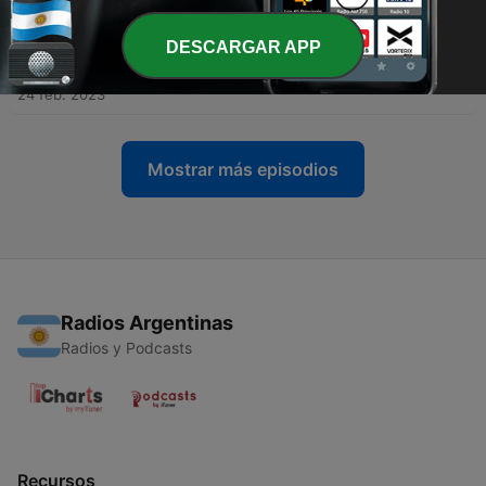
05 abr. 2023
DESCARGAR APP
-
10
BlueWallet anuncia fim de suporte à Lightning
Network do Bitcoin
24 feb. 2023
Mostrar más episodios
Radios Argentinas
Radios y Podcasts
Recursos