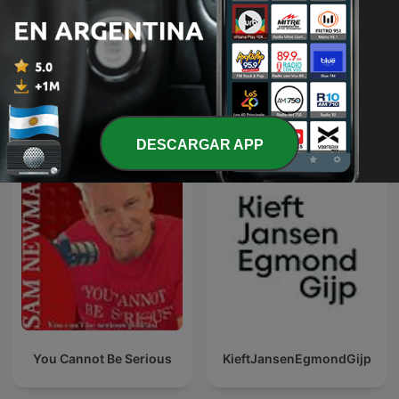
La Polémica
Radio Radio
Más podcasts internacionales de Deportes
DESCARGAR APP
You Cannot Be Serious
KieftJansenEgmondGijp