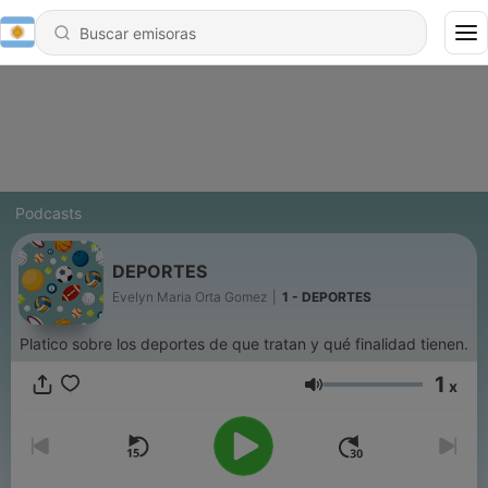
Podcasts
DEPORTES
Evelyn Maria Orta Gomez
|
1 - DEPORTES
Platico sobre los deportes de que tratan y qué finalidad tienen.
1
x
Volumen