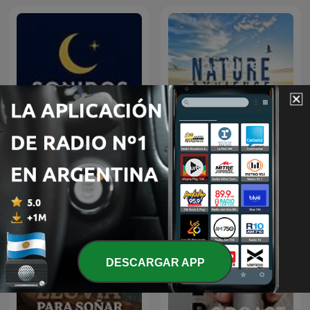
nature ambience (ASMR,
Sonidos para Dormir
남자 asmr, 남자친구 asmr)
DESCARGAR APP