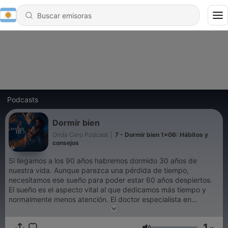
Podcasts
Dormir bien
Onda Cero Podcast
|
7 - Dormir bien 1x06: Hábitos y
consejos
Si llegamos a los 90 años habremos dormido 30 años de
nuestra vida. Aunque parezca una pérdida de tiempo,
necesitamos ese sueño para poder estar 60 años despiertos.
El sueño es el aspecto vital al que dedicamos más tiempo y
normalmente menos atención. El doctor especialista en
medicina del sueño, Eduard Estivill, nos da las claves para
conseguir un sueño pleno lo que repercutirá en nuestra salud
1