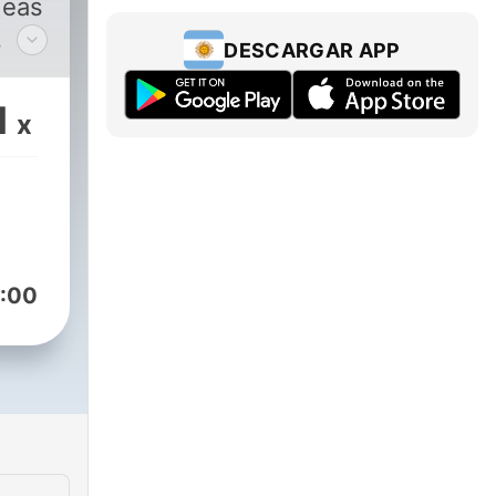
DESCARGAR APP
n tu
nos
1
x
vil
:00