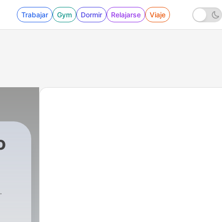
Trabajar
Gym
Dormir
Relajarse
Viaje
o