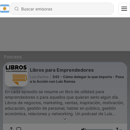
Podcasts
Libros para Emprendedores
Luis Ramos
|
542 - Cómo delegar lo que importa - Pasa
a la Acción con Luis Ramos
En cada episodio se resume un libro de utilidad para
emprendedores o para aquellos que quieran serlo algún día.
Libros de negocios, marketing, ventas, inspiración, motivación,
educación, gestión de personal, hablar en público, gestión
económica, relaciones y networking. Un podcast de Luis
Ramos, emprendedor, empresario y experto en Marca
Personal.Con más de 120 millones de descargas, Libros para
1