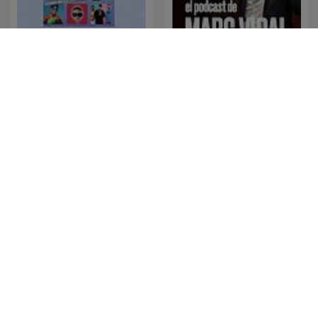
Dj candela Metiendo
El Podcast de Marc Vidal
fuego
NZZ Akzent
Framgångspodden