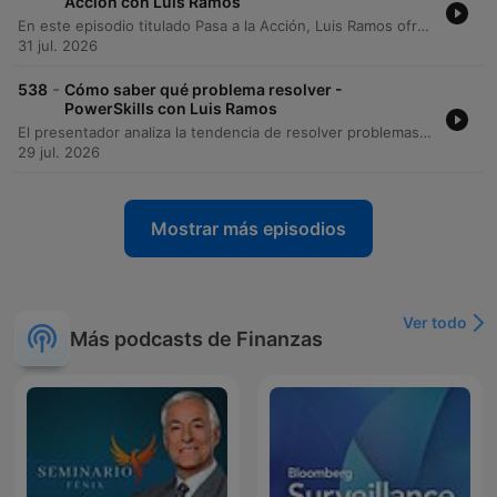
Acción con Luis Ramos
En este episodio titulado Pasa a la Acción, Luis Ramos ofrece una guía práctica basada en el libro Un paso a la vez de Mike Michalowicz para realizar un diagnóstico empresarial efectivo. El contenido se centra en cómo identificar la necesidad vital de un negocio utilizando la jerarquía de cinco niveles: ventas, beneficios, orden, impacto y legado. El autor presenta un método de cuatro pasos —identificar, señalar, resolver y repetir— junto con una metodología de medición para transformar deseos vagos en objetivos concretos. El objetivo es enseñar a los dueños de negocio a concentrar su energía extra en el eslabón roto más bajo de su estructura, evitando distracciones y asegurando un crecimiento sólido y escalable.
31 jul. 2026
-
538
Cómo saber qué problema resolver -
PowerSkills con Luis Ramos
El presentador analiza la tendencia de resolver problemas urgentes pero irrelevantes, lo que genera una falsa sensación de productividad y nos impide abordar los problemas vitales que impulsan el crecimiento profesional. Se explora cómo nuestro cerebro busca la recompensa inmediata de 'apagar fuegos', impidiéndonos actuar estratégicamente. Asimismo, se explica la diferencia entre los problemas aparentes, que son síntomas fáciles de atacar, y los problemas vitales, que representan las causas de fondo. El episodio propone desarrollar la habilidad de 'la pausa' para diagnosticar si una acción ataca el origen o solo el síntoma, evitando así convertirse en un bombero profesional.
29 jul. 2026
Mostrar más episodios
Ver todo
Más podcasts de Finanzas