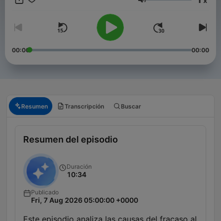
x
Emprendedores es el podcast de Negocios más escuchado del
Volumen
mundo.
00:00
00:00
Resumen
Transcripción
Buscar
Resumen del episodio
Duración
10:34
Publicado
Fri, 7 Aug 2026 05:00:00 +0000
Este episodio analiza las causas del fracaso al