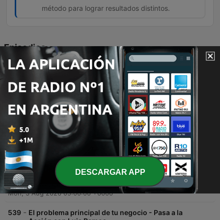
método para lograr resultados distintos.
Episodios
-
542
Cómo delegar lo que importa - Pasa a la Acción
con Luis Ramos
Este episodio analiza las causas del fracaso al delegar tareas, argumentando que el problema no suele ser la incapacidad de los demás, sino la falta de claridad en las instrucciones. Basándose en el libro Who Not How de Dan Sullivan y Ben Hardy, se presenta una herramienta práctica denominada el Filtro de Impacto. El contenido detalla cómo utilizar esta hoja de una sola página para definir con precisión el qué y el porqué de un proyecto, permitiendo otorgar autonomía sobre el cómo sin caer en la microgestión. El episodio ofrece una guía paso a paso para implementar este método y mejorar la eficiencia tanto en equipos como en la gestión de proyectos personales.
Fri, 7 Aug 2026 05:00:00 +0000
-
541
Pedir ayuda no es debilidad - PowerSkills con
Luis Ramos
Este episodio explora la incapacidad de pedir ayuda debido al miedo a parecer incompetente, analizando cómo este hábito afecta los resultados y la identidad profesional. Se desmitifica la idea de que la autosuficiencia es una virtud en el trabajo, proponiendo un enfoque hacia la eficiencia. Asimismo, se detallan los cuatro pilares fundamentales para aprender a pedir ayuda de manera profesional, enfatizando que la eficacia reside en el resultado y no en el esfuerzo solitario. El episodio concluye con la promoción de la newsletter 'Pasa a la Acción'.
Wed, 5 Aug 2026 05:00:00 +0000
-
540
📖 Quién, no cómo - Un Resumen de Libros para
DESCARGAR APP
Emprendedores
Este episodio explora la filosofía del libro '¿Quién? No ¿Cómo?' de Dan Sullivan y Ben Hardy, que propone dejar de intentar resolver todo individualmente para escalar negocios. A través de ejemplos como Michael Jordan y el emprendedor de sandías, se ilustra cómo delegar en las personas adecuadas permite un crecimiento exponencial frente al esfuerzo propio. Se analiza la transición mental necesaria para superar la procrastinación y aumentar la productividad mediante la delegación de tareas técnicas. El episodio profundiza en la importancia de rodearse de personas que aporten valor, la economía del tiempo y consejos prácticos para identificar tareas que drenan energía, permitiendo al líder enfocarse en su propósito único.
Mon, 3 Aug 2026 05:00:00 +0000
-
539
El problema principal de tu negocio - Pasa a la