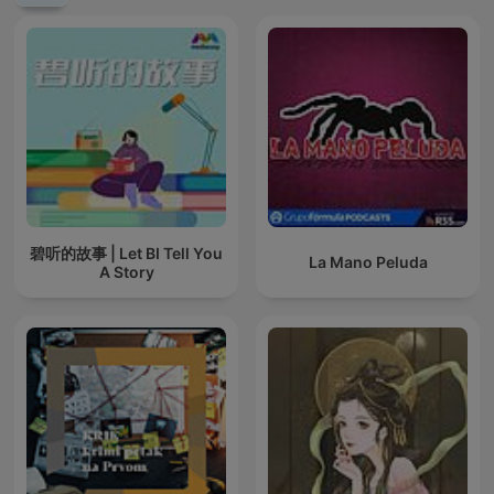
碧听的故事 | Let BI Tell You
La Mano Peluda
A Story