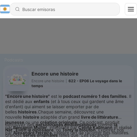
Podcasts
Encore une histoire
Encore une histoire
|
622 - EP06 Le voyage dans le
temps
"Encore une histoire"
est le
podcast numéro 1 des familles
. Il
est dédié aux
enfants
(et à tous ceux qui gardent une âme
d'enfant) qui aiment se laisser emporter par de
belles
histoires
.Chaque semaine, découvrez une
nouvelle
histoire
adaptée d’un grand
livre de littérature
jeunesse
ou une
création originale
. Ce podcast, produit
Retrouvez des
personnages emblématiques
comme
la
par
Benjamin Muller
, interprété par
Céline Kallmann
et réalisé
Nat’
,
Eliott le dinosaure
, ou
Tomy le mouton
. Explorez nos
par
Alexandre Ferreira
, célèbre l’art de raconter des histoires.
grandes
séries originales
telles que
"Les vacances