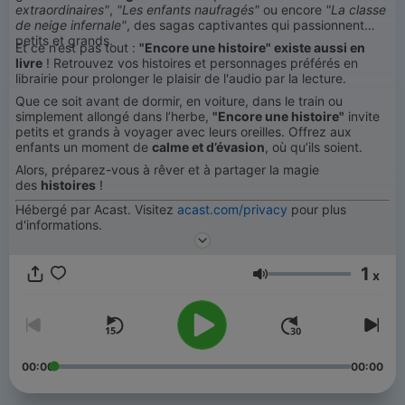
extraordinaires"
,
"Les enfants naufragés"
ou encore
"La classe
de neige infernale"
, des sagas captivantes qui passionnent
petits et grands.
Et ce n’est pas tout :
"Encore une histoire" existe aussi en
livre
! Retrouvez vos histoires et personnages préférés en
librairie pour prolonger le plaisir de l'audio par la lecture.
Que ce soit avant de dormir, en voiture, dans le train ou
simplement allongé dans l’herbe,
"Encore une histoire"
invite
petits et grands à voyager avec leurs oreilles. Offrez aux
enfants un moment de
calme et d’évasion
, où qu’ils soient.
Alors, préparez-vous à rêver et à partager la magie
des
histoires
!
Hébergé par Acast. Visitez
acast.com/privacy
pour plus
d'informations.
1
x
Volumen
00:00
00:00