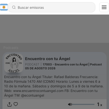
Podcasts
Encuentro con tu Ángel
PODCAST
|
17003 - Encuentro con tu Ángel | Podcast
05 DE AGOSTO 2026
Encuentro con tu Ángel Titular: Rafael Balderas Frecuencia:
Radio Fórmula 1470 AM (CDMX) Horario: Lunes a viernes 6 a
10 de la mañana. Sábados y domingos de 5 a 9 de la mañana.
Web: www.encuentrocontuangel.com FB: Encuentro con tu
Ángel TW: @econtuangel
1
x
Volumen