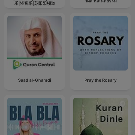
วัดสวนสันติธรรม
乐|轻音乐|苏阳阳频道
Saad al-Ghamdi
Pray the Rosary