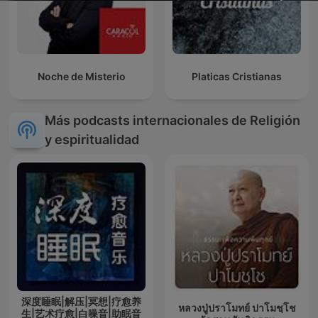
Noche de Misterio
Platicas Cristianas
Más podcasts internacionales de Religión
y espiritualidad
深度睡眠|解压|冥想|疗愈养
หลวงปู่ปราโมทย์ ปาโมชฺโช
生|艺术疗愈|白噪音|助眠音