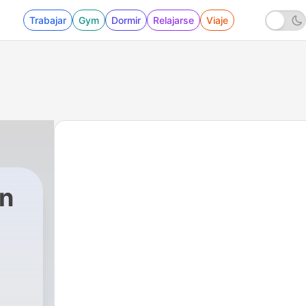
Trabajar
Gym
Dormir
Relajarse
Viaje
an
 - Evangelio de San Juan