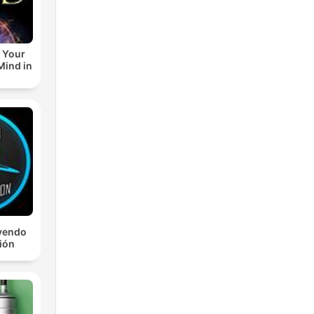
 Your
ind in
yendo
ción