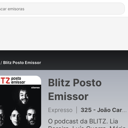
Blitz Posto Emissor
Blitz Posto
Emissor
Expresso
|
325 - João Carvalho (Vodafone Paredes de Coura): “Já fiz milhares de concertos mas nunca chorei como em Rod Stewart. Lembrei-me da minha avó”
O
podcast da BLITZ. Lia