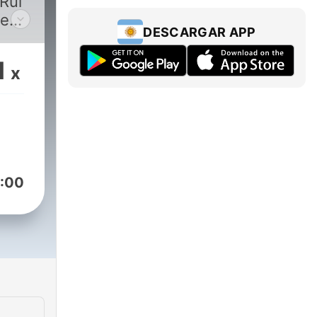
 Rui
zem-
DESCARGAR APP
1
x
ica
:00