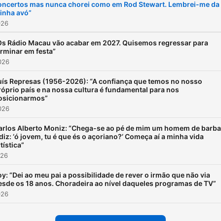
oncertos mas nunca chorei como em Rod Stewart. Lembrei-me da
inha avó”
026
Os Rádio Macau vão acabar em 2027. Quisemos regressar para
erminar em festa”
2026
uís Represas (1956-2026): “A confiança que temos no nosso
róprio país e na nossa cultura é fundamental para nos
osicionarmos”
2026
arlos Alberto Moniz: “Chega-se ao pé de mim um homem de barb
 diz: ‘ó jovem, tu é que és o açoriano?’ Começa aí a minha vida
tística”
026
oy: “Dei ao meu pai a possibilidade de rever o irmão que não via
esde os 18 anos. Choradeira ao nível daqueles programas de TV”
026