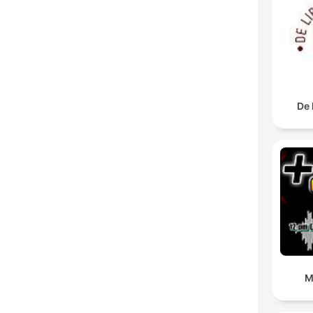
De 
M