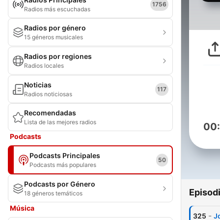
1756
Radios más escuchadas
Radios por género
15 géneros musicales
Radios por regiones
Radios locales
Noticias
117
Radios noticiosas
Recomendadas
Lista de las mejores radios
00
Podcasts
Podcasts Principales
50
Podcasts más populares
Podcasts por Género
Episod
18 géneros temáticos
Música
-
325
J