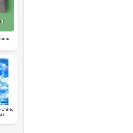
Audio
 Chile,
las