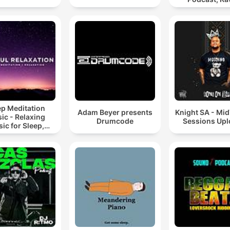
Hypnotic Te
Mixes
ep Meditation
Adam Beyer presents
Knight SA - Mi
ic - Relaxing
Drumcode
Sessions Up
ic for Sleep,
editation &
Relaxation