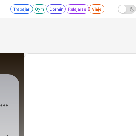
Trabajar
Gym
Dormir
Relajarse
Viaje
s