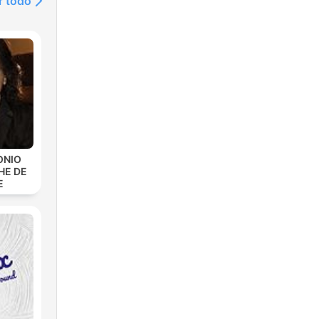
r todo
ONIO
HE DE
E