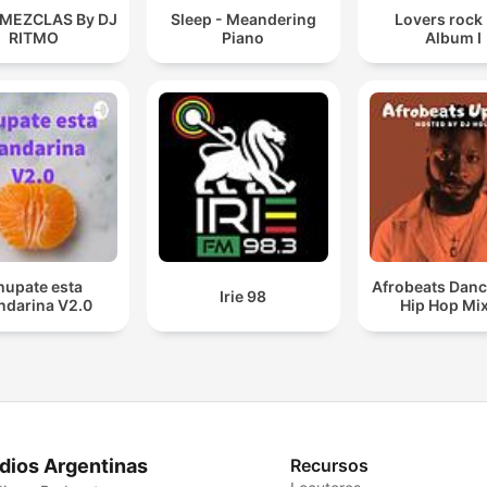
 MEZCLAS By DJ
Sleep - Meandering
Lovers rock
RITMO
Piano
Album I
hupate esta
Afrobeats Danc
Irie 98
darina V2.0
Hip Hop Mi
dios Argentinas
Recursos