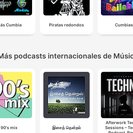
ás Cumbia
Piratas redondos
Cumbias
Más podcasts internacionales de Músi
Afterwork T
90's mix
இசைத் தென்றல்
Sessions – T
Podcast, Ra