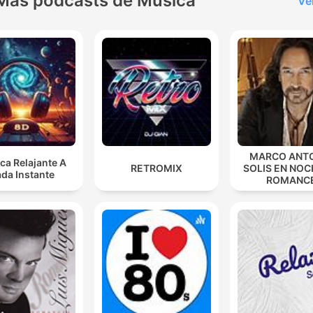
Más podcasts de Música
Ve
MARCO ANT
ca Relajante A
RETROMIX
SOLIS EN NOC
da Instante
ROMANC