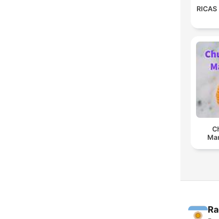
RICAS
C
Man
Ra