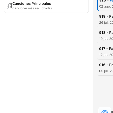
-
920
P
Canciones Principales
02 ago.
Canciones más escuchadas
-
919
Pa
26 jul. 
-
918
Pa
19 jul. 2
-
917
Pa
12 jul. 2
-
916
Pa
05 jul. 