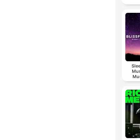
Sle
Mus
Mus
M