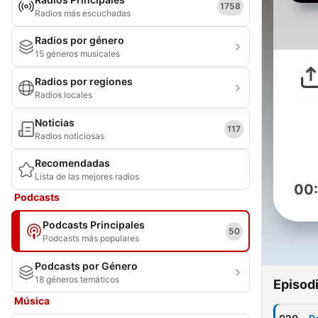
1758
Radios más escuchadas
Radios por género
15 géneros musicales
Radios por regiones
Radios locales
Noticias
117
Radios noticiosas
Recomendadas
Lista de las mejores radios
00
Podcasts
Podcasts Principales
50
Podcasts más populares
Podcasts por Género
18 géneros temáticos
Episod
Música