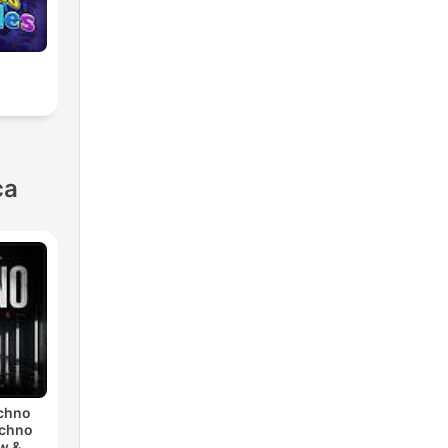
ca
echno
echno
w &