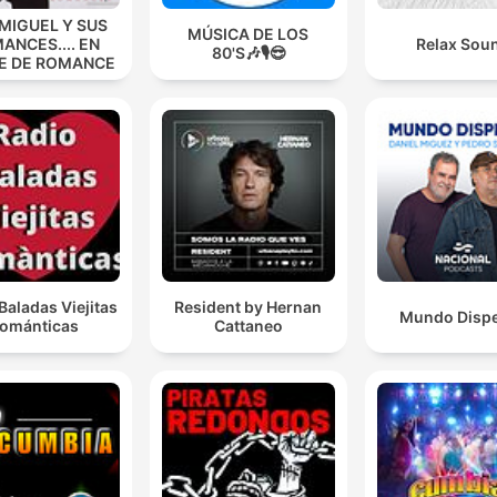
 MIGUEL Y SUS
MÚSICA DE LOS
ANCES.... EN
Relax Sou
80'S🎶🎙️😎
E DE ROMANCE
Baladas Viejitas
Resident by Hernan
Mundo Disp
ománticas
Cattaneo