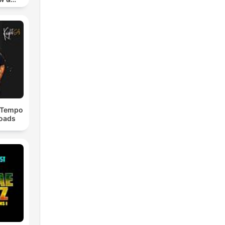
chno
dTempo
loads