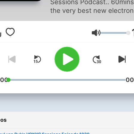
Sessions Podcast.. 60mins
the very best new electron
music from around the wor
hand-picked and hosted b
Volumen
Grammy award-winning
producer and DJ Paul Van 
For more info about the
globally syndicated show vi
www.paulvandyk.com
:00
00
ios