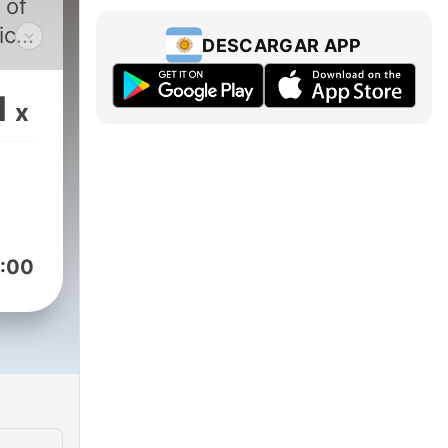
 of
ic
DESCARGAR APP
ld,
y
1
x
Dyk.
sit
:00