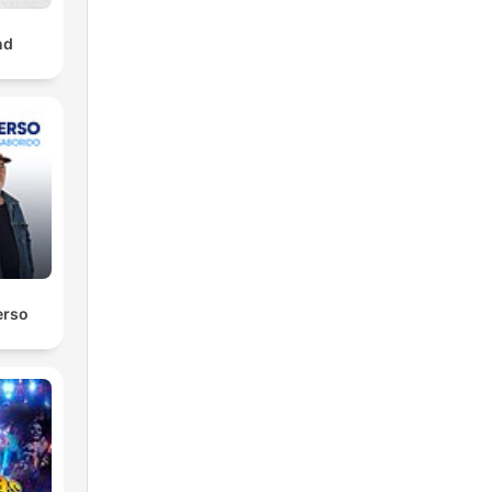
nd
erso