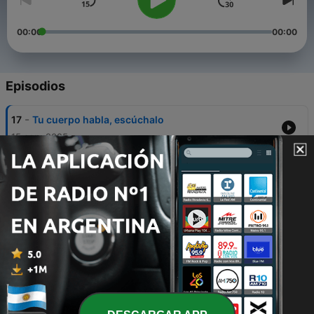
00:00
00:00
Episodios
-
17
Tu cuerpo habla, escúchalo
15 sep. 2025
-
16
FRECUENCIA COSMICA - El miedo como guía
25 ago. 2025
-
15
FRECUENCIA COSMICA - Cómo soltar el pasado
18 ago. 2025
-
14
FRECUENCIA COSMICA - La energia del dinero
21 jul. 2025
-
13
FRECUENCIA COSMICA - El arte de confiar