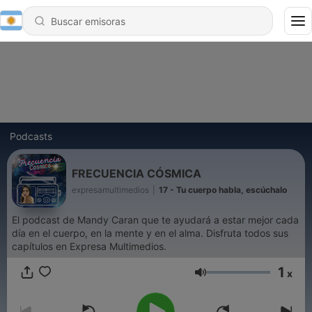
Podcasts
FRECUENCIA CÓSMICA
expresamultimedios
|
17 - Tu cuerpo habla, escúchalo
El podcast de Mandy Caran que te ayudará a estar mejor cada
día en el cuerpo, en la mente y en el alma. Disfruta todos sus
capítulos en Expresa Multimedios.
1
x
Volumen