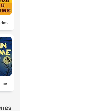
Crime
rime
enes