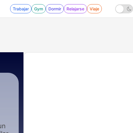
Trabajar
Gym
Dormir
Relajarse
Viaje
un