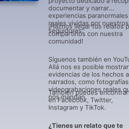
proyecto dedicado a recopi
documentar y narrar
experiencias paranormales
reales vividas por nuestros
¡Haznos llegar tus relatos 
seguidores.
compartirlos con nuestra
comunidad!
Síguenos también en YouT
Allá nos es posible mostrar
evidencias de los hechos a
narrados, como fotografías
videograbaciones reales q
También puedes encontra
nos mandan.
en Facebook, Twitter,
Instagram y TikTok.
¿Tienes un relato que te