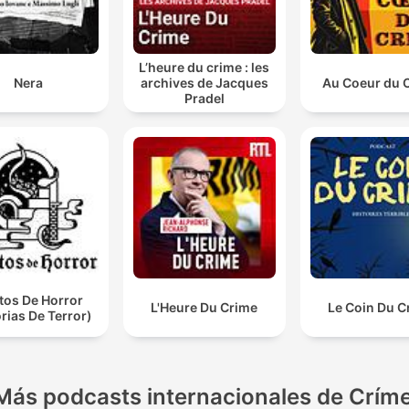
L’heure du crime : les
Nera
archives de Jacques
Au Coeur du 
Pradel
tos De Horror
L'Heure Du Crime
Le Coin Du C
orias De Terror)
Más podcasts internacionales de Crím