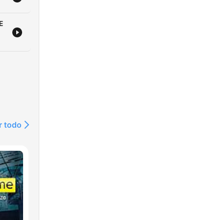
E
r todo