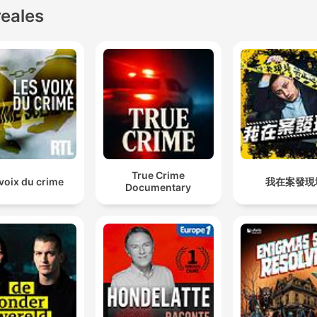
reales
True Crime
voix du crime
我在案發現
Documentary