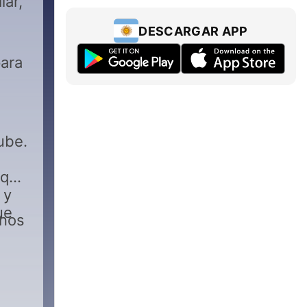
lar,
DESCARGAR APP
para
ube.
quí
 y
ue
rnos