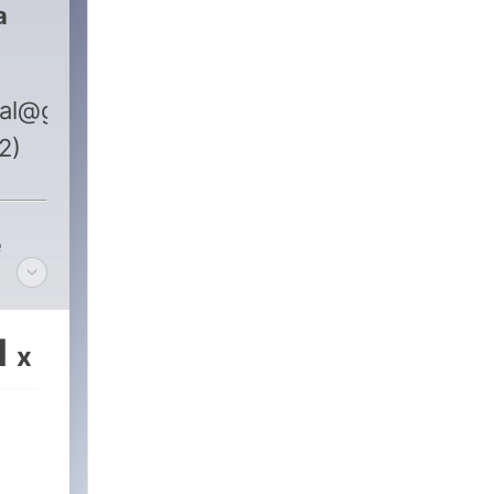
a
cial@gmail.com
2)
e
1
x