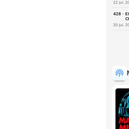
22 jul. 
-
428
E
C
20 jul. 