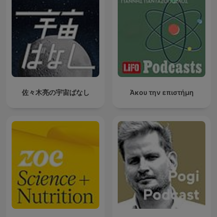
佐々木亮の宇宙ばなし
Άκου την επιστήμη