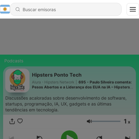
Podcasts
Hipsters Ponto Tech
Alura - Hipsters Network
|
695 - Paulo Silveira comenta:
Pesos Abertos e a Liderança dos EUA na IA – Hipsters
Ponto Tech #527
Discussões acaloradas sobre desenvolvimento de software,
startups, programação, IA, UX, gadgets e as últimas
tendências em tecnologia.
1
x
Volumen