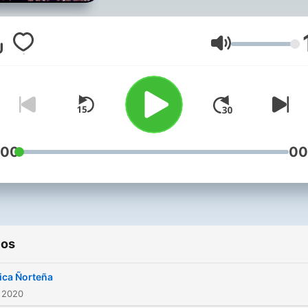
Volumen
:00
00
ios
ca Ñorteña
 2020