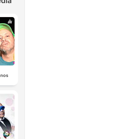
dia
onos