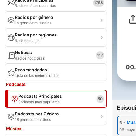
1758
Radios más escuchadas
Radios por género
15 géneros musicales
Radios por regiones
Radios locales
Noticias
117
Radios noticiosas
00
Recomendadas
Lista de las mejores radios
Podcasts
Podcasts Principales
50
Podcasts más populares
Episod
Podcasts por Género
18 géneros temáticos
-
4
Musi
Música
06 mayo