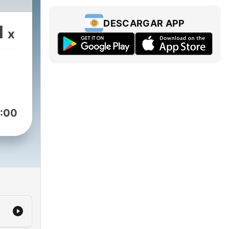
DESCARGAR APP
1
x
:00