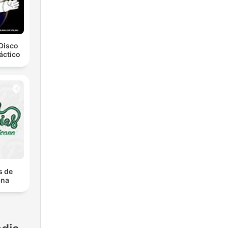
Disco
áctico
s de
ana