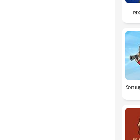
RI
นิทานล