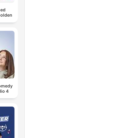
med
Golden
Comedy
io 4