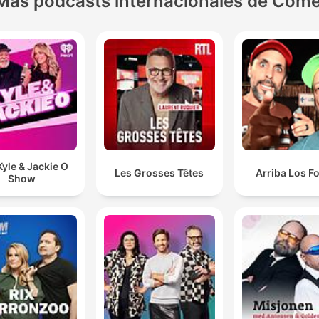
Más podcasts internacionales de Come
yle & Jackie O
Les Grosses Têtes
Arriba Los F
Show