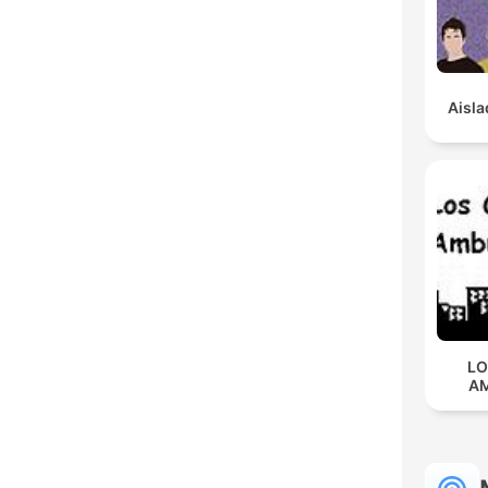
Aisla
LO
A