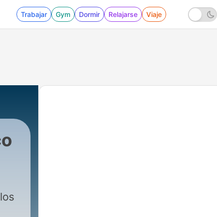
Trabajar
Gym
Dormir
Relajarse
Viaje
co
- Musica Ñorteña
los