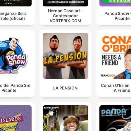
Hernán Casciari -
Venganza Será
Panda Show -
Contestador
rible (oficial)
Picante
VORTERIX.COM
o del Panda Sin
Conan O’Brien
LA PENSION
Picante
A Friend