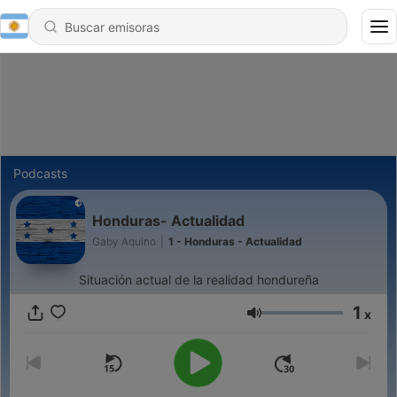
Podcasts
Honduras- Actualidad
Gaby Aquino
|
1 - Honduras - Actualidad
Situación actual de la realidad hondureña
1
x
Volumen