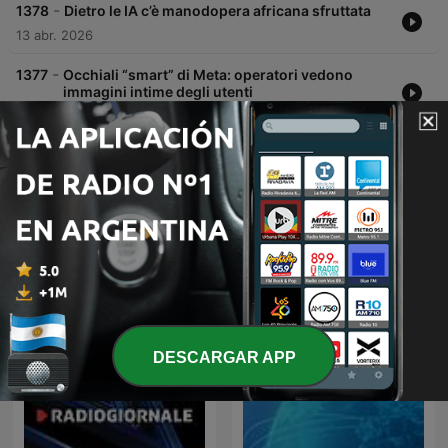
-
1378
Dietro le IA c’è manodopera africana sfruttata
13 abr. 2026
-
1377
Occhiali “smart” di Meta: operatori vedono
immagini intime degli utenti
09 mar. 2026
Mostrar más episodios
Podcasts de RSI Rete Uno
DESCARGAR APP