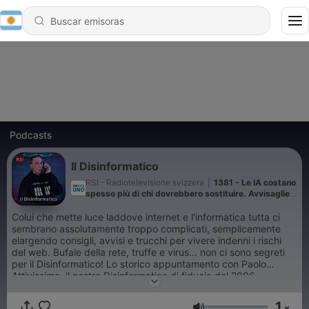
Podcasts
Il Disinformatico
RSI - Radiotelevisione svizzera
|
1381 - Le IA costano
spesso più di chi dovrebbero sostituire. Avvisaglie
di bolla in crisi
Colui che mette luce laddove internet e l'informatica tutta ci
sembrano assolutamente troppo complicati, semplicemente
elargendo consigli, avvisi e trucchi per vivere indenni i rischi
del web. Bufale della rete, truffe e virus... non ci sono segreti
per il Disinformatico! Lo storico appuntamento con Paolo
Attivissimo, il nostro Disinformatico di fiducia dal 2006,
continua a trovare spazio in questo podcast. Ogni argomento
affrontato è sviscerato anche in un articolo dedicato, che
1
x