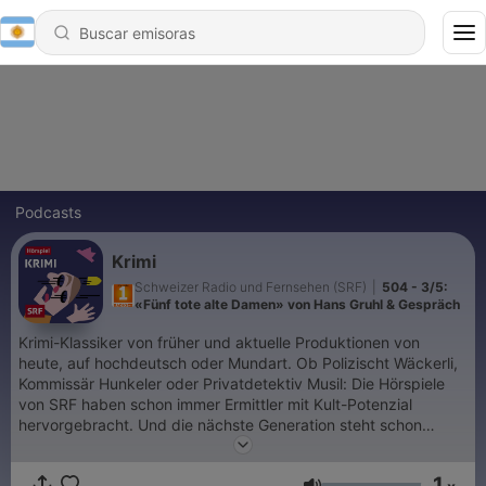
Podcasts
Krimi
Schweizer Radio und Fernsehen (SRF)
|
504 - 3/5:
«Fünf tote alte Damen» von Hans Gruhl & Gespräch
Krimi-Klassiker von früher und aktuelle Produktionen von
heute, auf hochdeutsch oder Mundart. Ob Polizischt Wäckerli,
Kommissär Hunkeler oder Privatdetektiv Musil: Die Hörspiele
von SRF haben schon immer Ermittler mit Kult-Potenzial
hervorgebracht. Und die nächste Generation steht schon
bereit.
1