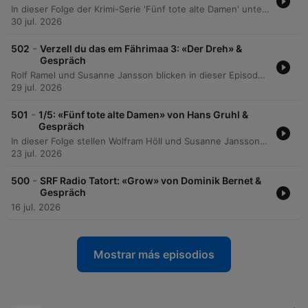
In dieser Folge der Krimi-Serie 'Fünf tote alte Damen' untersucht Dr. Klein den mysteriösen Tod einer Tante und entdeckt Hinweise auf eine unheimliche Häufung von Todesfällen in einer Gruppe von Frauen. Auf der Suche nach Antworten besucht der Erzähler Professor Bibach und konfrontiert Dr. Leopold mit seinen Verdachtsmomenten. Die Ermittlungen führen schließlich zur Kanzlei des Anwalts Krompecher, wo eine zufällige Entdeckung die erschütternde Erkenntnis bringt, dass es sich bei den Todesfällen nicht um natürliche Ursachen, sondern um Mord handelt. Abschließend reflektieren die Moderatoren über die sprachliche Qualität und die Charakterentwicklung der Episode.
30 jul. 2026
-
502
Verzell du das em Fährimaa 3: «Der Dreh» &
Gespräch
Rolf Ramel und Susanne Jansson blicken in dieser Episode auf persönliche Studio-Horrorszenarien zurück und präsentieren eine Archiv-Produktion aus dem Jahr 1954. Die Erzählung führt durch unheimliche Verfolgungsjagden, mysteriöse Begegnungen in den Wiener Abwasserkanälen und die skurrilen Pläne der Berliner Künstlergruppe 'Finstern 13'. Die Reise endet mit der tragischen Prophezeiung um den Torero Pablo Mendoza und einer abschließenden Analyse der atmosphärischen Hörspielreihe 'Ferrimar', wobei die Grenze zwischen fiktivem Drehset und realer Geschichte zunehmend verschwimmt.
29 jul. 2026
-
501
1/5: «Fünf tote alte Damen» von Hans Gruhl &
Gespräch
In dieser Folge stellen Wolfram Höll und Susanne Jansson den Krimi 'Fünf tote alte Damen' von Hans Kruhl vor. Die Handlung beginnt mit dem Tod einer älteren Dame in einem bürgerlichen Milieu, woraufhin der Arzt Dr. Klein nach Informationen sucht und neue Personalmitarbeit wie die junge Mechthild einstellt. Die Spannung steigt, als der Rechtsanwalt Dr. Krompecher die Todesursache von Frau Herwig wegen einer Erbschaftsangelegenheit hinterfragt. Die Podcaster diskutieren zudem über die historische Ästhetik des Hörspiels, dessen sprachliche Qualität und die besondere Gelassenheit der weiblichen Erzählstimme im Kontrast zur modernen Aufmerksamkeitsökonomie.
23 jul. 2026
-
500
SRF Radio Tatort: «Grow» von Dominik Bernet &
Gespräch
16 jul. 2026
Mostrar más episodios