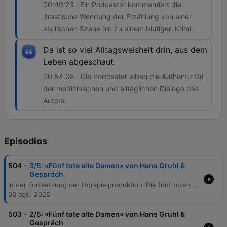
00:49:23 · Ein Podcaster kommentiert die
drastische Wendung der Erzählung von einer
idyllischen Szene hin zu einem blutigen Krimi.
Da ist so viel Alltagsweisheit drin, aus dem
Leben abgeschaut.
00:54:08 · Die Podcaster loben die Authentizität
der medizinischen und alltäglichen Dialoge des
Autors.
Episodios
-
504
3/5: «Fünf tote alte Damen» von Hans Gruhl &
Gespräch
In der Fortsetzung der Hörspielproduktion 'Die fünf toten alten Damen' verdichtet sich der Verdacht auf Mord, als Dr. Klein durch eine Zeitungsnotiz eine Verbindung zwischen den Todesfällen herstellt. Trotz anfänglicher Skepsis von Anwalt Krompecher und Kommissar Noges führt die Spur zur eigentlich kerngesunden Dorothea Lindemann. Nach einem gewaltsamen Eindringen in ihre Wohnung entdecken der Erzähler und Mechthild die Leiche der Frau, die durch eine Hutnadel ermordet wurde. Die Podcaster diskutieren abschließend über die authentische Darstellung des Arztalltags und die meisterhafte Nutzung von Alltagsweisheiten im Werk des Autors.
06 ago. 2026
-
503
2/5: «Fünf tote alte Damen» von Hans Gruhl &
Gespräch