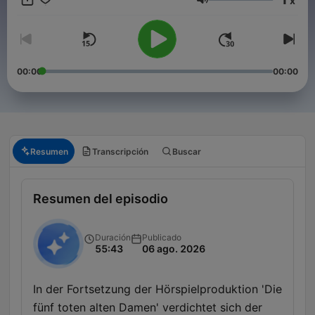
x
Volumen
00:00
00:00
Resumen
Transcripción
Buscar
Resumen del episodio
Duración
Publicado
55:43
06 ago. 2026
In der Fortsetzung der Hörspielproduktion 'Die
fünf toten alten Damen' verdichtet sich der