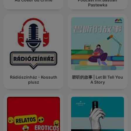
Pastewka
Rádiószínház - Kossuth
碧听的故事 | Let BI Tell You
plusz
A Story