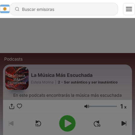
Podcasts
La Música Más Escuchada
Estela Molina
|
2 - Ser auténtico y ser inauténtico
En este podcats encontrarás la música más escuchada
1
x
Volumen