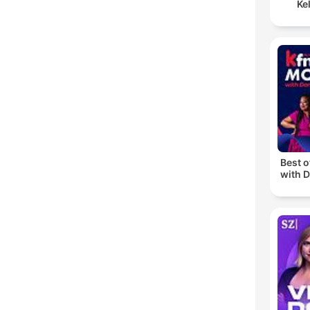
Ke
Best 
with D