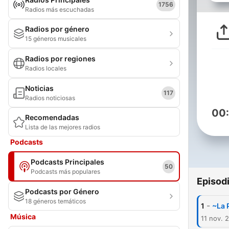
1756
Radios más escuchadas
Radios por género
15 géneros musicales
Radios por regiones
Radios locales
Noticias
117
Radios noticiosas
00
Recomendadas
Lista de las mejores radios
Podcasts
Podcasts Principales
50
Podcasts más populares
Episod
Podcasts por Género
18 géneros temáticos
-
1
~La 
Música
11 nov. 