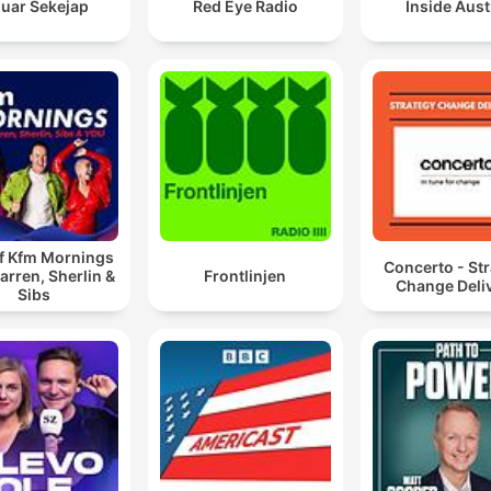
luar Sekejap
Red Eye Radio
Inside Aust
of Kfm Mornings
Concerto - St
arren, Sherlin &
Frontlinjen
Change Deli
Sibs