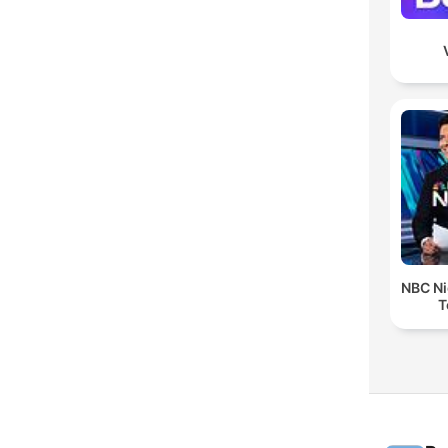
NBC Ni
T