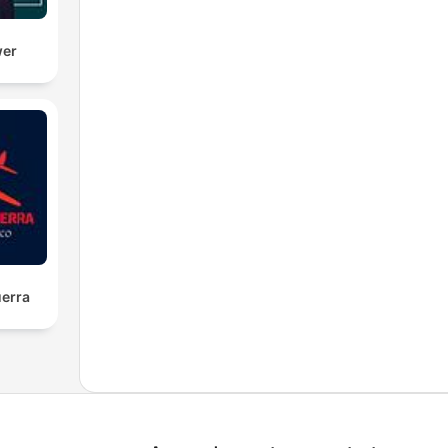
wer
uerra