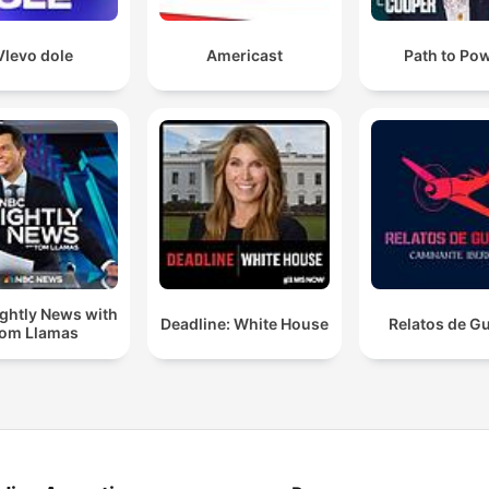
Vlevo dole
Americast
Path to Po
ghtly News with
Deadline: White House
Relatos de G
om Llamas