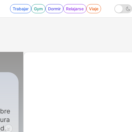
Trabajar
Gym
Dormir
Relajarse
Viaje
obre
tura
 de