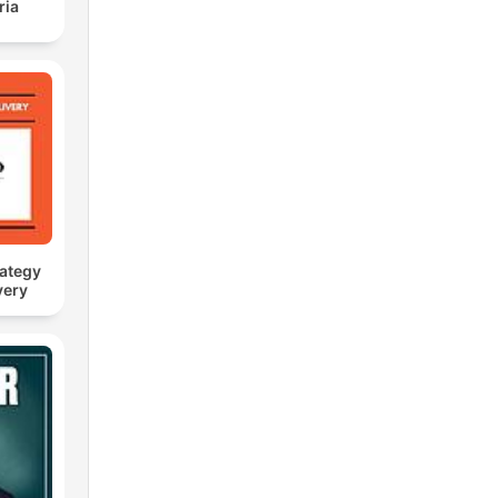
ria
rategy
very