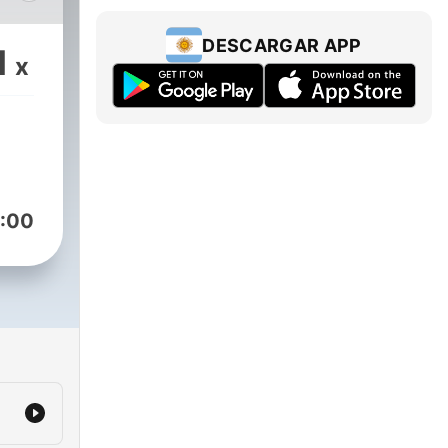
DESCARGAR APP
1
x
:00