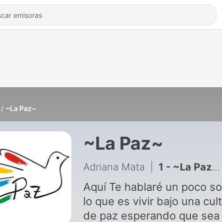
~La Paz~
~La Paz~
Adriana Mata
|
1 - ~La Paz~ BENITO JUÁREZ BAJÓ CULTURA DE PAZ
Aquí Te hablaré un poco s
lo que es vivir bajo una cul
de paz esperando que sea