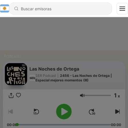
Podcasts
Las Noches de Ortega
SER Podcast
|
2456 - Las Noches de Ortega |
Especial mejores momentos (III)
1
x
Volumen
00:00
00:00