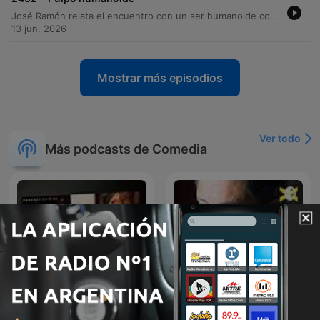
José Ramón relata el encuentro con un ser humanoide con apariencia de pulpo que llegó a su casa tras un accidente espacial. A pesar de la naturaleza extraordinaria del visitante, él y su esposa muestran una total falta de curiosidad, llegando incluso a aceptar un viaje al planeta de Andrómeda solo para evitar conflictos. Posteriormente, los entrevistados relatan cómo el ser los secuestró y mantuvo atados con cadenas de energía durante dos años y medio debido a su deseo de atención. La entrevista concluye con la revelación de que la esposa está embarazada del ser alienígena, manteniendo una actitud de total indiferencia ante el suceso.
13 jun. 2026
Mostrar más episodios
Ver todo
Más podcasts de Comedia
Hernán Casciari -