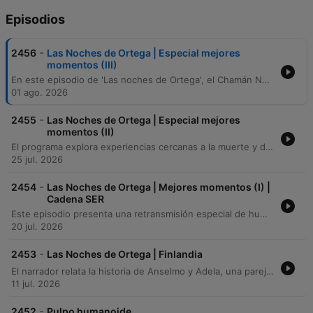
Episodios
-
2456
Las Noches de Ortega | Especial mejores
momentos (III)
En este episodio de 'Las noches de Ortega', el Chamán Nayakú ofrece una profunda reflexión sobre el silencio, la conexión con el cosmos y la dificultad de expresar lo trascendental. A través de un diálogo con los oyentes, se exploran temas como la validación de la experiencia espiritual y la importancia de habitar el misterio. La segunda parte del programa transita hacia la nostalgia musical con Juanma Castillo, realizando un recorrido por la música de los años 80. Los participantes comparten recuerdos sobre la creatividad, la vitalidad y las transformaciones sociales de esa década, contrastándolas con la ansiedad y el consumismo de la era tecnológica actual.
01 ago. 2026
-
2455
Las Noches de Ortega | Especial mejores
momentos (II)
El programa explora experiencias cercanas a la muerte y dimensiones espirituales mediante testimonios de investigadores y oyentes, abordando desde encuentros románticos hasta la sensación de aburrimiento en el más allá. Tras una revelación donde el presentador confiesa haber orquestado algunos relatos, la conversación se desplaza hacia los viajes astrales y las capacidades de proyección del alma. El episodio concluye con diversas llamadas que detallan experiencias de salida del cuerpo, variaciones en la capacidad de elevación y la frecuencia de estos fenómenos. Finalmente, el presentador reflexiona sobre la solidaridad ciudadana ante un apagón eléctrico y la importancia de la radio.
25 jul. 2026
-
2454
Las Noches de Ortega | Mejores momentos (I) |
Cadena SER
Este episodio presenta una retransmisión especial de humor desde el Teatro España con la humorista Luisa Carcajada. La emisión, que buscaba un tono más relajado, se ve interrumpida por la indignación de varios oyentes que critican el uso de sketches de mímica inapropiados para el formato radiofónico. Tras las críticas por la pérdida de los valores tradicionales de la radio, el programa incluye una reflexión de Luisa Carcajada sobre su trayectoria profesional y concluye con una lectura poética de tono existencial.
20 jul. 2026
-
2453
Las Noches de Ortega | Finlandia
El narrador relata la historia de Anselmo y Adela, una pareja que planea con ilusión unas vacaciones en Finlandia, incluyendo la decisión de Anselmo de llevar su máquina de escribir. Sin embargo, al llegar a Helsinki, Anselmo desarrolla una obsesión por escribir un libro que explique cada concepto con precisión absoluta. Esta necesidad de perfección lo lleva a encerrarse en su habitación y distanciarse de Adela. La magnitud de su escritura termina por fracturar la relación, resultando en la separación definitiva de la pareja.
11 jul. 2026
-
2452
Pulpo humanoide