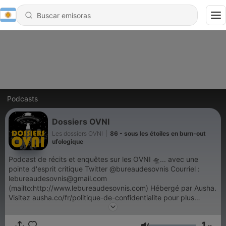
Podcasts
Dossiers OVNI
Les dossiers OVNI
|
86 - sous les étoiles en burn-out
ufologique
Podcast de récits et enquêtes sur les OVNI 🛸... avec une
pointe d'esprit critique Twitter @bureaudesovnis Courriel :
lebureaudesovnis@gmail.com
(mailto:http://www.lebureaudesovnis.com) Hébergé par Ausha.
Visitez ausha.co/fr/politique-de-confidentialite pour plus
d'informations.
1