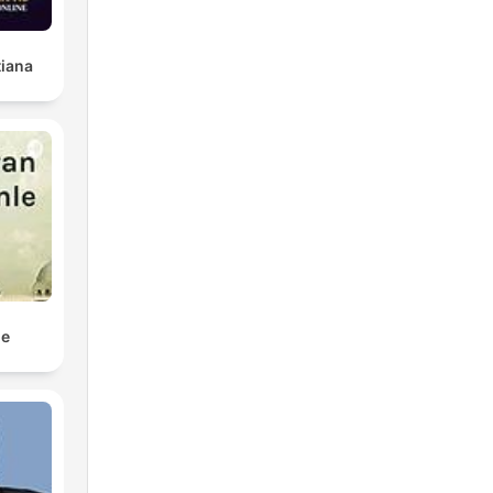
tiana
le