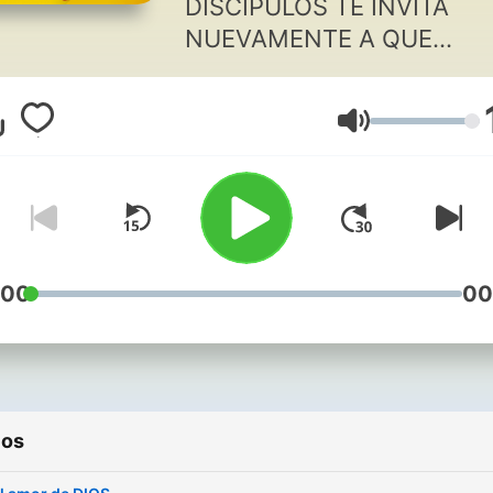
DISCIPULOS TE INVITA
NUEVAMENTE A QUE
ESCUCHES ESTE AUDIO D
NUESTRO PROGRAMA DE
Volumen
DIA DE HOY DONDE TE
ALIMENTARAS DE LA
PALABRA POR MEDIO DEL
CATESISMO DE LA IGLESI
CATOLICA.
:00
00
ios