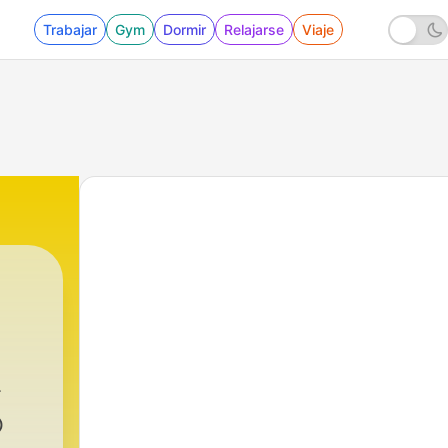
Trabajar
Gym
Dormir
Relajarse
Viaje
O