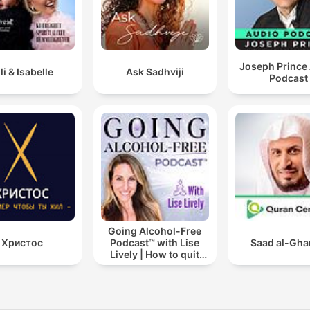
Joseph Prince
lli & Isabelle
Ask Sadhviji
Podcast
Going Alcohol-Free
Христос
Podcast™ with Lise
Saad al-Gh
Lively | How to quit
drinking alcohol