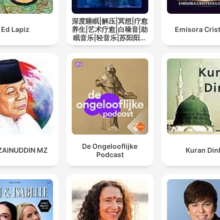
深度睡眠|解压|冥想|疗愈
Ed Lapiz
养生|艺术疗愈|白噪音|助
Emisora Cris
眠音乐|轻音乐|苏阳阳频
道
De Ongelooflijke
 ZAINUDDIN MZ
Kuran Din
Podcast