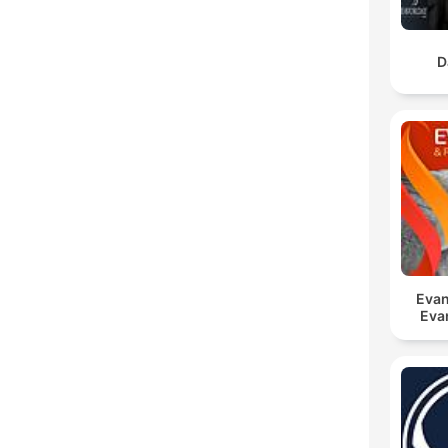
D
Evan
Eva