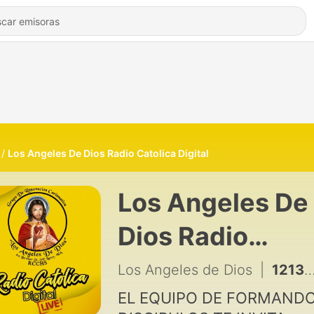
Los Angeles De Dios Radio Catolica Digital
Los Angeles De
Dios Radio
Catolica Digital
Los Angeles de Dios
|
1213 - el amor de DIOS
EL EQUIPO DE FORMAND