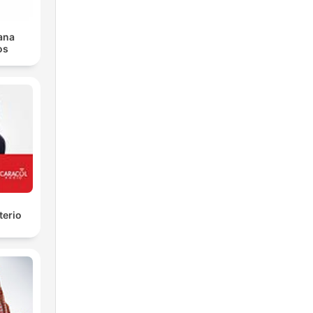
iana
os
terio