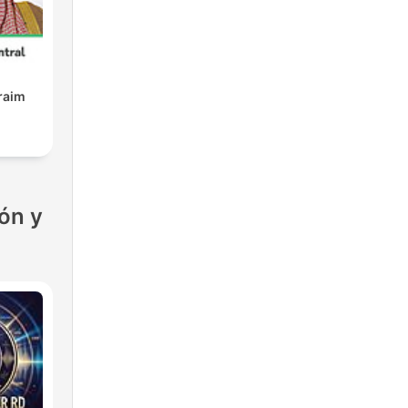
raim
ón y