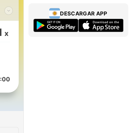
DESCARGAR APP
E
L
1
x
A
:00