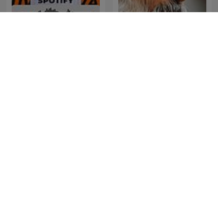
Ustaz Wadi Annuar
Osho Hindi Podcast
Official
iTunes – On Purpose
الشيخ كشك
Magazine