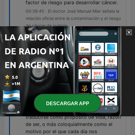
factor de riesgo para desarrollar cáncer.
00:38:45 · El doctor José Manuel Mier señala la
relación oficial entre la contaminación y el riesgo
de cáncer de pulmón.
la hiperactividad se va internalizando. Y
en las personas con TDAH que fueron
hiperactivas, lo que empieza a pasar es
que esta hiperactividad ya no es motora,
es mental, es como interna.
01:34:56 · El especialista describe cómo la
hiperactividad física de la infancia se transforma
en un flujo de pensamiento acelerado en la
adultez.
DESCARGAR APP
Ikigai es una palabra japonesa que suele
traducirse como propósito de vida, razón
de ser, o más coloquialmente como el
motivo por el que cada día nos