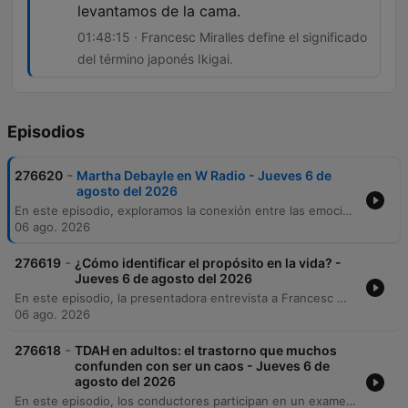
levantamos de la cama.
01:48:15 · Francesc Miralles define el significado
del término japonés Ikigai.
Episodios
-
276620
Martha Debayle en W Radio - Jueves 6 de
agosto del 2026
En este episodio, exploramos la conexión entre las emociones y la salud física, analizando el trastorno por atracón como un mecanismo de gestión del estrés y su relación con la obesidad. También abordamos los riesgos respiratorios derivados de la contaminación ambiental y las emisiones volcánicas en la Ciudad de México, advirtiendo sobre la importancia de no normalizar síntomas persistentes. Finalmente, profundizamos en el diagnóstico y la manifestación del TDAH en adultos, desde la hiperactividad mental hasta la disfunción ejecutiva. El programa concluye con una reflexión sobre el concepto japonés 'Ikigai', analizando cómo las nuevas generaciones buscan un propósito de vida que integre la pasión, la vocación y la contribución al mundo.
06 ago. 2026
-
276619
¿Cómo identificar el propósito en la vida? -
Jueves 6 de agosto del 2026
En este episodio, la presentadora entrevista a Francesc Miralles sobre su libro 'Ikigai', explorando el concepto japonés del propósito de vida y sus cuatro pilares fundamentales: lo que amas, en lo que eres bueno, por lo que te pueden pagar y lo que el mundo necesita. Asimismo, se analiza cómo encontrar y redefinir este propósito a través de la exploración y la acción. La conversación aborda la importancia de la reinvención ante las crisis vitales y la idea de que el Ikigai es un elemento mutable que evoluciona con nuestras etapas de vida.
06 ago. 2026
-
276618
TDAH en adultos: el trastorno que muchos
confunden con ser un caos - Jueves 6 de
agosto del 2026
En este episodio, los conductores participan en un examen médico sorpresa sobre cirugía y alergias antes de profundizar en la evaluación de síntomas de TDAH en adultos. A través de una escala de autorreporte, se analizan las manifestaciones del trastorno, como la dificultad para esperar, la impulsividad y el hiperfoco. El programa explora la neurociencia detrás del TDAH, detallando la hiperactividad de la red por defecto y las estrategias compensatorias como el hiperperfeccionismo. Finalmente, se discuten los tratamientos farmacológicos y conductuales, subrayando la importancia de un diagnóstico profesional para prevenir consecuencias como la ansiedad y la depresión.