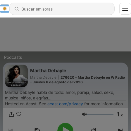
Podcasts
Martha Debayle
Martha Debayle
|
276620 - Martha Debayle en W Radio
- Jueves 6 de agosto del 2026
Martha Debayle habla de todo: amor, pareja, salud, sexo,
música, niños, alegrías...
Hosted on Acast. See
acast.com/privacy
for more information.
1
x
Volumen