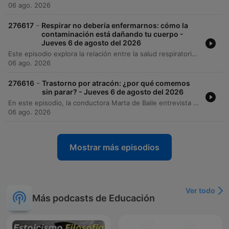
06 ago. 2026
-
276617
Respirar no debería enfermarnos: cómo la
contaminación está dañando tu cuerpo -
Jueves 6 de agosto del 2026
Este episodio explora la relación entre la salud respiratoria y los factores ambientales, comenzando con una dinámica de dicción para ilustrar la coordinación motora. Los especialistas analizan cómo la contaminación por micropartículas PM2.5, las emisiones volcánicas y el cambio climático incrementan los riesgos de enfermedades como asma, rinitis y cáncer de pulmón. Además, se discute la importancia de no normalizar síntomas crónicos y cómo factores como el reflujo gastroesofágico pueden afectar las vías respiratorias. El panel concluye respondiendo dudas de la audiencia sobre alergias infantiles, diagnósticos precisos y casos médicos complejos.
06 ago. 2026
-
276616
Trastorno por atracón: ¿por qué comemos
sin parar? - Jueves 6 de agosto del 2026
En este episodio, la conductora Marta de Baile entrevista al Dr. Armando Barriguete para profundizar en el trastorno por atracón (binge eating) y su estrecha relación con la obesidad. Se analizan las características fisiológicas y emocionales de este trastorno, diferenciándolo de la gula y explorando cómo el entorno obesogénico y los mecanismos de regulación emocional influyen en los hábitos alimenticios. El Dr. Barriguete detalla el ciclo de pérdida de control vinculado a las emociones y la importancia de un abordaje profesional multidisciplinario. Se enfatiza que el tratamiento debe centrarse en entender la raíz emocional del comportamiento antes de recurrir a restricciones dietéticas.
06 ago. 2026
Mostrar más episodios
Ver todo
Más podcasts de Educación