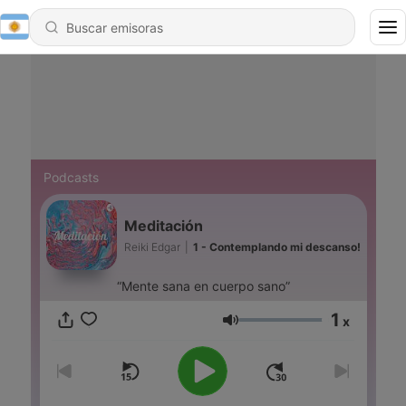
Podcasts
Meditación
Reiki Edgar
|
1 - Contemplando mi descanso!
“Mente sana en cuerpo sano”
1
x
Volumen