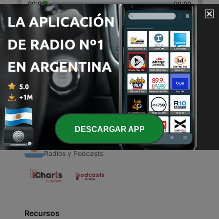
00:00
00:00
Episodios
-
1
Contemplando mi descanso!
13 mayo 2020
DESCARGAR APP
Radios Argentinas
Radios y Podcasts
Recursos