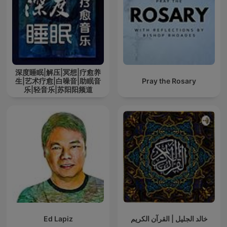
深度睡眠|解压|冥想|疗愈养
生|艺术疗愈|白噪音|助眠音
Pray the Rosary
乐|轻音乐|苏阳阳频道
Ed Lapiz
خالد الجليل | القرآن الكريم