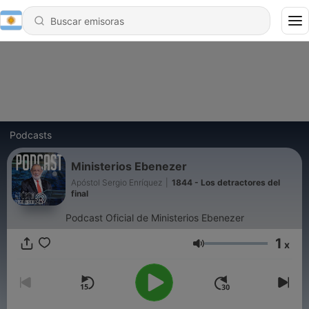
Podcasts
Ministerios Ebenezer
Apóstol Sergio Enríquez
|
1844 - Los detractores del
final
Podcast Oficial de Ministerios Ebenezer
1
x
Volumen