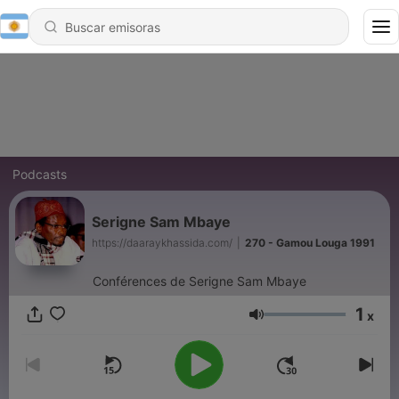
Podcasts
Serigne Sam Mbaye
https://daaraykhassida.com/
|
270 - Gamou Louga 1991
Conférences de Serigne Sam Mbaye
1
x
Volumen