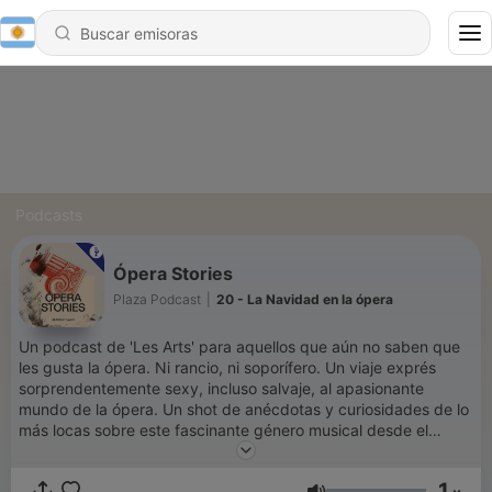
Podcasts
Ópera Stories
Plaza Podcast
|
20 - La Navidad en la ópera
Un podcast de 'Les Arts' para aquellos que aún no saben que
les gusta la ópera. Ni rancio, ni soporífero. Un viaje exprés
sorprendentemente sexy, incluso salvaje, al apasionante
mundo de la ópera. Un shot de anécdotas y curiosidades de lo
más locas sobre este fascinante género musical desde el
approach que necesita el público moderno.
1