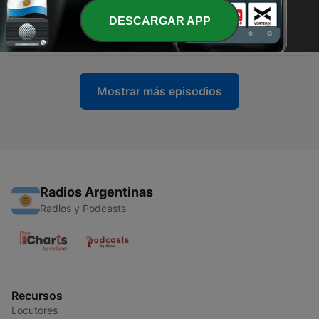
DESCARGAR APP
-
86
GOES DOES GREAT THINGS with very little
26 jul. 2026
Mostrar más episodios
Radios Argentinas
Radios y Podcasts
Recursos
Locutores