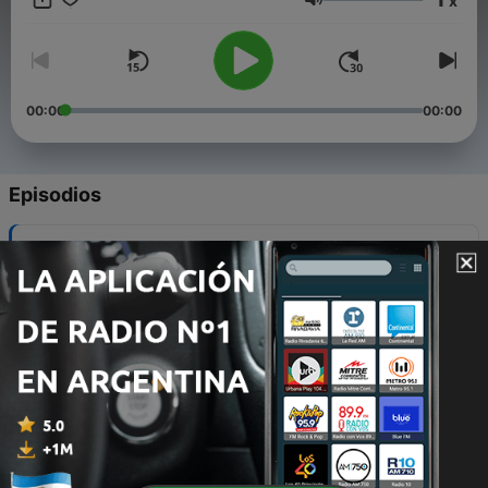
x
www.padrealberto.com
Volumen
00:00
00:00
Episodios
-
90
EXPECT MIRACLES
03 ago. 2026
-
89
DIOS NOS DA MÁS DE LO QUE ESPERAMOS
03 ago. 2026
-
88
DIOS HACE COSAS GRANDES con muy poquito
27 jul. 2026
-
87
LET GOD BE GOD
26 jul. 2026