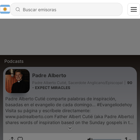
Podcasts
Padre Alberto
Padre Alberto Cutié, Sacerdote Anglicano/Episcopal
|
90
- EXPECT MIRACLES
Padre Alberto Cutié comparte palabras de inspiración,
basadas en el evangelio de cada domingo... #Evangeliodehoy
Visita su página y escríbele directamente:
www.padrealberto.com Father Albert Cutié (aka Padre Alberto)
shares words of inspiration based on the Sunday gospels in the
Revised Common Lectionary and special feasts celebrated in
the liturgical year. Contact Father Albert at:
1